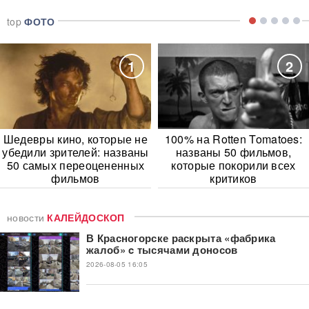
top
ФОТО
1
2
Шедевры кино, которые не
100% на Rotten Tomatoes:
убедили зрителей: названы
названы 50 фильмов,
50 самых переоцененных
которые покорили всех
фильмов
критиков
новости
КАЛЕЙДОСКОП
В Красногорске раскрыта «фабрика
жалоб» c тысячами доносов
2026-08-05 16:05