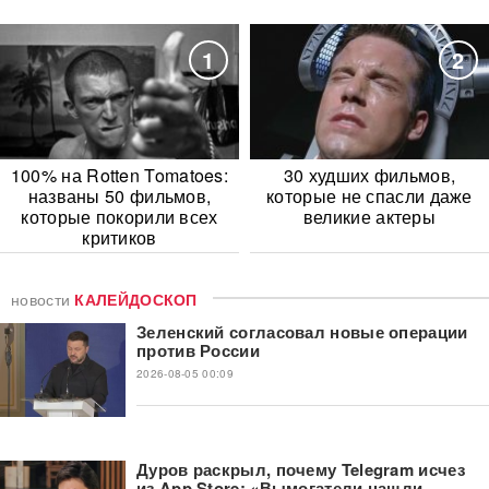
1
2
100% на Rotten Tomatoes:
30 худших фильмов,
названы 50 фильмов,
которые не спасли даже
которые покорили всех
великие актеры
критиков
новости
КАЛЕЙДОСКОП
Зеленский согласовал новые операции
против России
2026-08-05 00:09
Дуров раскрыл, почему Telegram исчез
из App Store: «Вымогатели нашли