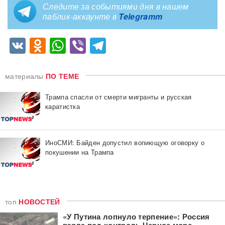
Следите за событиями дня в нашем
паблик-аккаунте в
Telegramm
VK
Odnoklassniki
WhatsApp
Viber
Telegram
материалы
ПО ТЕМЕ
Трампа спасли от смерти мигранты и русская
каратистка
ИноСМИ: Байден допустил вопиющую оговорку о
покушении на Трампа
топ
НОВОСТЕЙ
«У Путина лопнуло терпение»: Россия
взяла под контроль Черное море