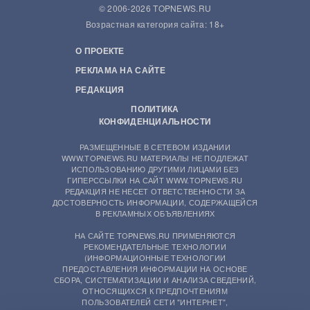
© 2006-2026 TOPNEWS.RU
Возрастная категория сайта: 18+
О ПРОЕКТЕ
РЕКЛАМА НА САЙТЕ
РЕДАКЦИЯ
ПОЛИТИКА
КОНФИДЕНЦИАЛЬНОСТИ
РАЗМЕЩЕННЫЕ В СЕТЕВОМ ИЗДАНИИ
WWW.TOPNEWS.RU МАТЕРИАЛЫ НЕ ПОДЛЕЖАТ
ИСПОЛЬЗОВАНИЮ ДРУГИМИ ЛИЦАМИ БЕЗ
ГИПЕРССЫЛКИ НА САЙТ WWW.TOPNEWS.RU
РЕДАКЦИЯ НЕ НЕСЕТ ОТВЕТСТВЕННОСТИ ЗА
ДОСТОВЕРНОСТЬ ИНФОРМАЦИИ, СОДЕРЖАЩЕЙСЯ
В РЕКЛАМНЫХ ОБЪЯВЛЕНИЯХ
НА САЙТЕ TOPNEWS.RU ПРИМЕНЯЮТСЯ
РЕКОМЕНДАТЕЛЬНЫЕ ТЕХНОЛОГИИ
(ИНФОРМАЦИОННЫЕ ТЕХНОЛОГИИ
ПРЕДОСТАВЛЕНИЯ ИНФОРМАЦИИ НА ОСНОВЕ
СБОРА, СИСТЕМАТИЗАЦИИ И АНАЛИЗА СВЕДЕНИЙ,
ОТНОСЯЩИХСЯ К ПРЕДПОЧТЕНИЯМ
ПОЛЬЗОВАТЕЛЕЙ СЕТИ "ИНТЕРНЕТ",