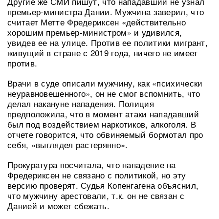
Другие же СМИ пишут, что нападавший не узнал
премьер-министра Дании. Мужчина заверил, что
считает Метте Фредериксен «действительно
хорошим премьер-министром» и удивился,
увидев ее на улице. Против ее политики мигрант,
живущий в стране с 2019 года, ничего не имеет
против.
Врачи в суде описали мужчину, как «психически
неуравновешенного», он не смог вспомнить, что
делал накануне нападения. Полиция
предположила, что в момент атаки нападавший
был под воздействием наркотиков, алкоголя. В
отчете говорится, что обвиняемый бормотал про
себя, «выглядел растерянно».
Прокуратура посчитала, что нападение на
Фредериксен не связано с политикой, но эту
версию проверят. Судья Копенгагена объяснил,
что мужчину арестовали, т.к. он не связан с
Данией и может сбежать.