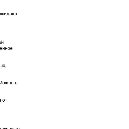
 ожидают
ой
шенное
ью,
 Можно в
 от
иаку ждет