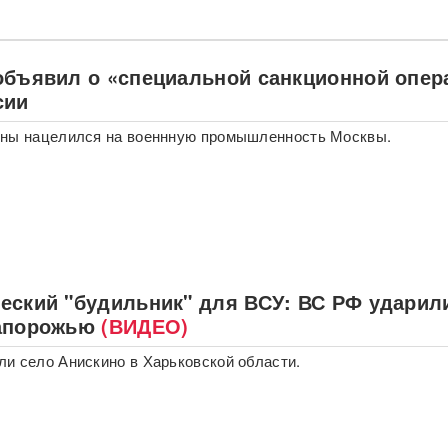
объявил о «специальной санкционной опер
сии
ины нацелился на военнную промышленность Москвы.
еский "будильник" для ВСУ: ВС РФ ударил
апорожью
(ВИДЕО)
и село Анискино в Харьковской области.