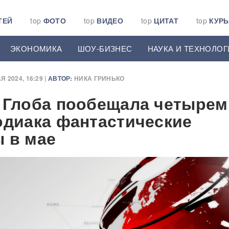
ТЕЙ
top
ФОТО
top
ВИДЕО
top
ЦИТАТ
top
КУР
ЭКОНОМИКА
ШОУ-БИЗНЕС
НАУКА И ТЕХНОЛОГ
Я 2024, 16:29 |
АВТОР:
НИКА ГРИНЬКО
 Глоба пообещала четырем
одиака фантастические
 в мае