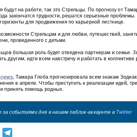
я будут на работе, так это Стрельцы. По прогнозу от Там
года закончатся трудности, решатся серьезные проблемы.
горизонты для продвижения по карьерной лестнице.
озможности Стрельцам и для любви, путешествий, занят
ени, проведенного с детьми.
льцов большая роль будет отведена партнерам и семье. 
ть другим, идти всем навстречу и работать в коллективе
pnews
, Тамара Глоба прогнозировала всем знакам Зодиа
ения в апреле. Чтобы приступить к реализации идей, тр
 и принять помощь родных.
 за событиями дня в нашем паблик-аккаунте в
Twitter
lassniki
atsApp
Viber
Telegram