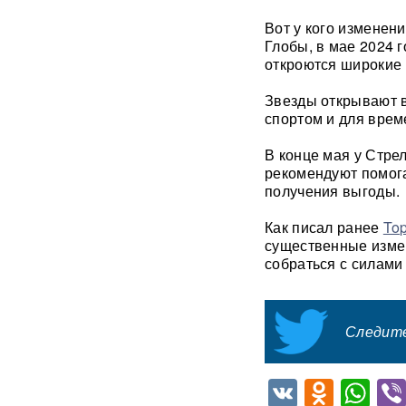
«У Путина лопнуло
Вот у кого изменени
терпение»: Россия взяла под
Глобы, в мае 2024 
контроль Черное море
откроются широкие 
«93 метра под землей»:
Звезды открывают в
Зеленского спрятали в
спортом и для врем
бункер после мощного удара
по Киеву
В конце мая у Стре
рекомендуют помога
"Мешали жить проблемы":
получения выгоды.
друг Усольцевых получил от
них загадочное послание
Как писал ранее
To
существенные измен
«Работа не прекращается ни
собраться с силами
на минуту»: Sky News
показал подземный завод
дронов на Украине, где
выпускают 200 БПЛА в сутки
Следите
Масштабный сбой интернета
произошел по всей России:
VK
Odnok
Wh
перестали открываться