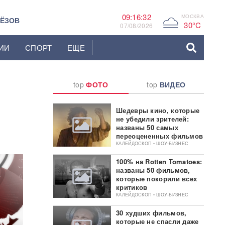
09:16:33
МОСКВА
G
ЬЁЗОВ
30°C
07/08/2026
ИИ
СПОРТ
ЕЩЕ
top
ФОТО
top
ВИДЕО
Шедевры кино, которые
не убедили зрителей:
названы 50 самых
переоцененных фильмов
КАЛЕЙДОСКОП • ШОУ-БИЗНЕС
100% на Rotten Tomatoes:
названы 50 фильмов,
которые покорили всех
критиков
КАЛЕЙДОСКОП • ШОУ-БИЗНЕС
30 худших фильмов,
которые не спасли даже