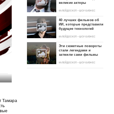
великие актеры
КАЛЕЙДОСКОП • ШОУ-БИЗНЕС
40 лучших фильмов об
ИИ, которые представили
будущее технологий
КАЛЕЙДОСКОП • ШОУ-БИЗНЕС
Эти сюжетные повороты
стали легендами и
затмили сами фильмы
КАЛЕЙДОСКОП • ШОУ-БИЗНЕС
г Тамара
сть
овые