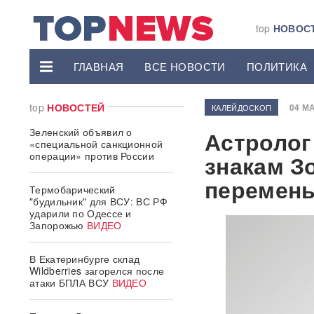
top
НОВОС
ГЛАВНАЯ
ВСЕ НОВОСТИ
ПОЛИТИКА
top
НОВОСТЕЙ
04 МА
КАЛЕЙДОСКОП
Зеленский объявил о
Астролог
«специальной санкционной
операции» против России
знакам З
перемены
Термобарический
"будильник" для ВСУ: ВС РФ
ударили по Одессе и
Запорожью
ВИДЕО
В Екатеринбурге склад
Wildberries загорелся после
атаки БПЛА ВСУ
ВИДЕО