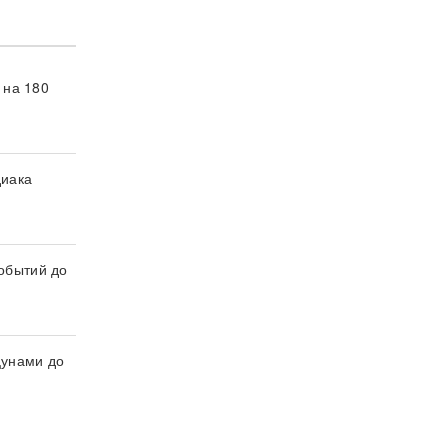
 на 180
диака
обытий до
цунами до