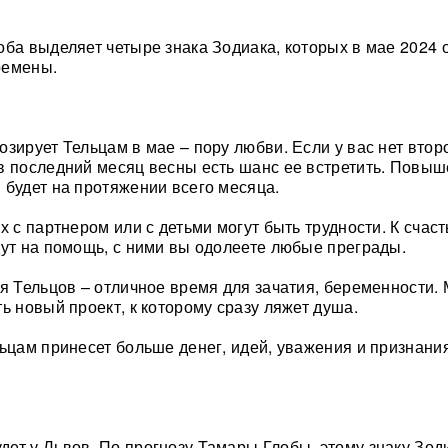
оба выделяет четыре знака Зодиака, которых в мае 2024
ремены.
озирует Тельцам в мае – пору любви. Если у вас нет втор
в последний месяц весны есть шанс ее встретить. Повы
 будет на протяжении всего месяца.
х с партнером или с детьми могут быть трудности. К счаст
дут на помощь, с ними вы одолеете любые преграды.
ля Тельцов – отличное время для зачатия, беременности.
ь новый проект, к которому сразу ляжет душа.
льцам принесет больше денег, идей, уважения и признания
ет у Львов. По прогнозу Тамары Глобы, этому знаку Зод