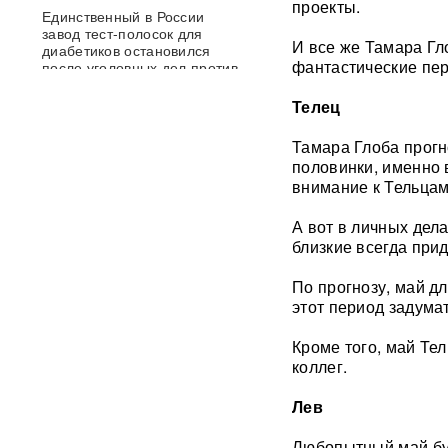
проекты.
Единственный в России
завод тест-полосок для
И все же Тамара Гл
диабетиков остановился
фантастические пе
после уголовных дел против
руководства
Телец
Трамп запретил "родильный
Тамара Глоба прогн
туризм" в США
половинки, именно 
внимание к Тельцам
В Таиланде 7 человек
погибли в результате
А вот в личных дела
стрельбы в школе
ВИДЕО
близкие всегда при
310 баллов ЕГЭ — и без
По прогнозу, май д
бюджета: почему отличники
этот период задумат
не смогли поступить в
топовые вузы
Кроме того, май Те
коллег.
Раскрыта схема массовой
атаки БПЛА ВСУ на Россию
Лев
Федоров дал Зеленскому 12
Любопытный май буд