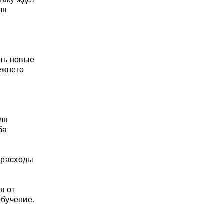
ля
ить новые
ежнего
ля
ба
ь расходы
я от
обучение.