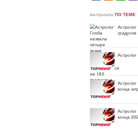
сайты и приложения
материалы
ПО ТЕМЕ
Россия бьет по складам
шоколада и мороженого?
Астролог 
Подоляка объяснил причину
таких ударов ВС РФ
градусов
88 дронов за ночь:
Ярославль пережил
Астролог
крупнейшую атаку БПЛА ВСУ
с начала СВО
СМИ: 20-минутный удар ВС
Астролог
РФ "приговорил систему"
ПВО Украины — Киев
конца ап
остался без противоракет
ВИДЕО
Астролог
Путин меняет командование:
конца 20
эксперты объяснили
крупнейшие перестановки в
МО