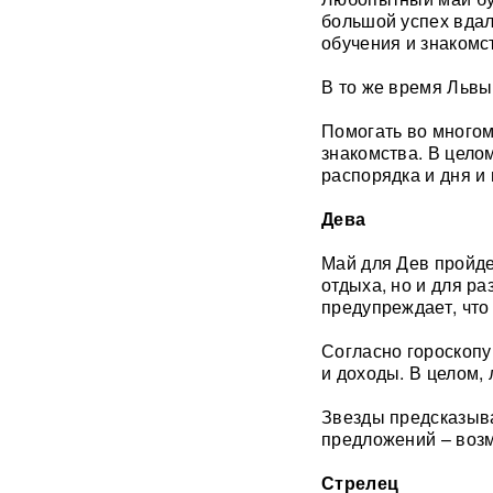
дней, чтобы добром вернуть
большой успех вдал
его в кресло министра
обучения и знакомс
обороны
В то же время Львы 
«Генералы новой волны»:
кто пришел на ключевые
Помогать во многом
посты в МО и почему их
знакомства. В цело
выбрал Путин
распорядка и дня и 
Драка члена сборной РФ по
Дева
вольной борьбе с
охранниками попала на
Май для Дев пройде
видео
ВИДЕО
отдыха, но и для р
предупреждает, что
Клава Кока и Дима
Масленников сыграли
Согласно гороскопу 
тайную свадьбу
ФОТО
и доходы. В целом,
«Первый сценарий уже
Звезды предсказыва
запущен»: в России назвали
предложений – возм
три варианта, после которых
Киеву будет не до терактов
Стрелец