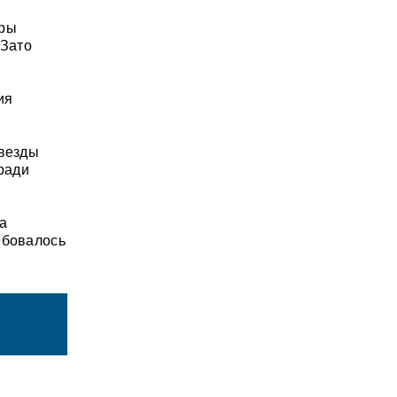
ары
 Зато
ия
Звезды
 ради
ка
ебовалось