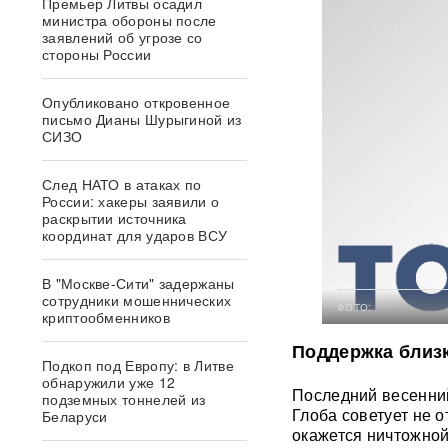
Премьер Литвы осадил
министра обороны после
заявлений об угрозе со
стороны России
Опубликовано откровенное
письмо Дианы Шурыгиной из
СИЗО
След НАТО в атаках по
России: хакеры заявили о
раскрытии источника
координат для ударов ВСУ
В "Москве-Сити" задержаны
сотрудники мошеннических
ФОТО:
криптообменников
Поддержка близк
Подкоп под Европу: в Литве
обнаружили уже 12
Последний весенний
подземных тоннелей из
Глоба советует не 
Беларуси
окажется ничтожной