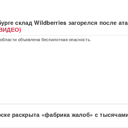
урге склад Wildberries загорелся после ат
ВИДЕО)
области объявлена беспилотная опасность.
рске раскрыта «фабрика жалоб» c тысячам