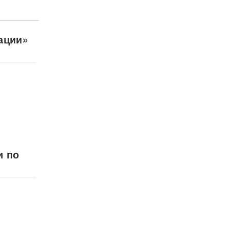
ации»
и по