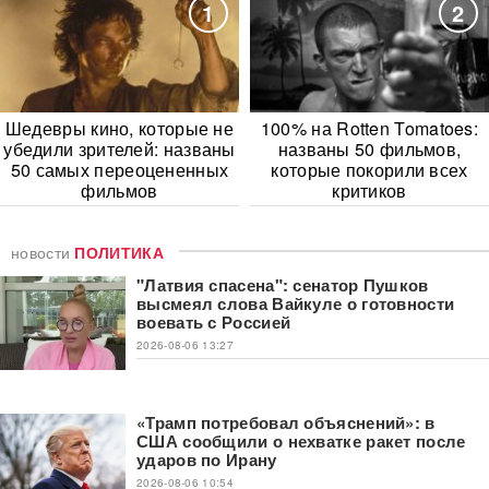
1
2
Шедевры кино, которые не
100% на Rotten Tomatoes:
убедили зрителей: названы
названы 50 фильмов,
50 самых переоцененных
которые покорили всех
фильмов
критиков
новости
ПОЛИТИКА
"Латвия спасена": сенатор Пушков
высмеял слова Вайкуле о готовности
воевать с Россией
2026-08-06 13:27
«Трамп потребовал объяснений»: в
США сообщили о нехватке ракет после
ударов по Ирану
2026-08-06 10:54