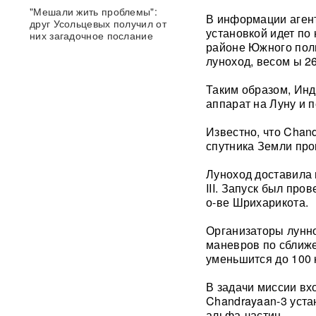
"Мешали жить проблемы":
В информации аген
друг Усольцевых получил от
установкой идет по
них загадочное послание
районе Южного полю
луноход, весом ы 26
«Работа не прекращается ни
на минуту»: Sky News
Таким образом, Инд
показал подземный завод
аппарат на Луну и п
дронов на Украине, где
выпускают 200 БПЛА в сутки
Известно, что Chan
спутника Земли про
Масштабный сбой интернета
произошел по всей России:
Луноход доставила н
перестали открываться
сайты и приложения
III. Запуск был пр
о-ве Шрихарикота.
Россия бьет по складам
Организаторы лунно
шоколада и мороженого?
маневров по сближе
Подоляка объяснил причину
таких ударов ВС РФ
уменьшится до 100 
В задачи миссии вх
88 дронов за ночь:
Chandrayaan-3 уста
Ярославль пережил
альфа-частиц.
крупнейшую атаку БПЛА ВСУ