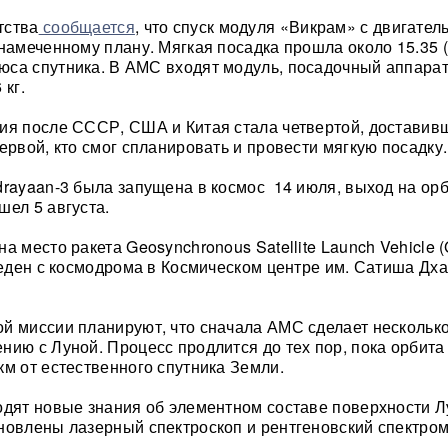
тства
сообщается
, что спуск модуля «Викрам» с двигател
 намеченному плану. Мягкая посадка прошла около 15.35 (
са спутника. В АМС входят модуль, посадочный аппарат
 кг.
ия после СССР, США и Китая стала четвертой, доставив
ервой, кто смог спланировать и провести мягкую посадку.
drayaan-3 была запущена в космос 14 июля, выход на ор
шел 5 августа.
а место ракета Geosynchronous Satellite Launch Vehicle 
оведен с космодрома в Космическом центре им. Сатиша Дх
й миссии планируют, что сначала АМС сделает нескольк
нию с Луной. Процесс продлится до тех пор, пока орбита
км от естественного спутника Земли.
одят новые знания об элементном составе поверхности Л
новлены лазерный спектроскоп и рентгеновский спектро