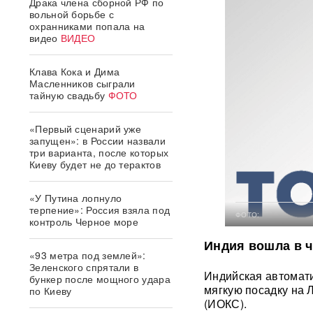
Драка члена сборной РФ по
вольной борьбе с
охранниками попала на
видео
ВИДЕО
Клава Кока и Дима
Масленников сыграли
тайную свадьбу
ФОТО
«Первый сценарий уже
запущен»: в России назвали
три варианта, после которых
Киеву будет не до терактов
«У Путина лопнуло
терпение»: Россия взяла под
ФОТО:
контроль Черное море
Индия вошла в ч
«93 метра под землей»:
Зеленского спрятали в
Индийская автомат
бункер после мощного удара
мягкую посадку на 
по Киеву
(ИОКС).