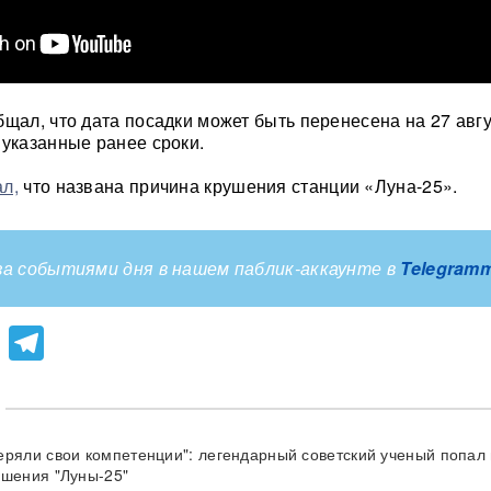
бщал, что дата посадки может быть перенесена на 27 авгу
 указанные ранее сроки.
л,
что названа причина крушения станции «Луна-25».
а событиями дня в нашем паблик-аккаунте в
Telegram
lassniki
atsApp
Viber
Telegram
еряли свои компетенции": легендарный советский ученый попал 
ушения "Луны-25"