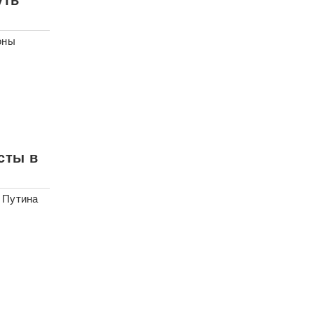
оны
сты в
 Путина