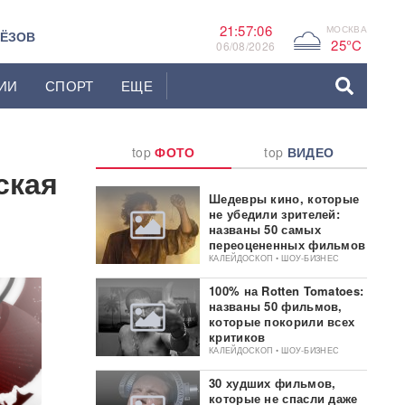
21:57:07
МОСКВА
G
ЬЁЗОВ
25°C
06/08/2026
ИИ
СПОРТ
ЕЩЕ
top
ФОТО
top
ВИДЕО
ская
Шедевры кино, которые
не убедили зрителей:
названы 50 самых
переоцененных фильмов
КАЛЕЙДОСКОП • ШОУ-БИЗНЕС
100% на Rotten Tomatoes:
названы 50 фильмов,
которые покорили всех
критиков
КАЛЕЙДОСКОП • ШОУ-БИЗНЕС
30 худших фильмов,
которые не спасли даже