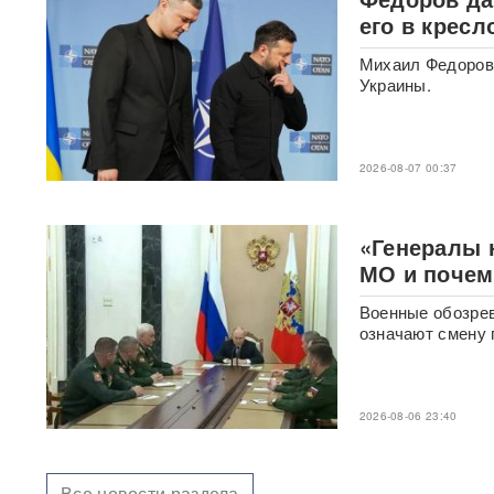
его в крес
Российского историка Артема
Кирпиченка задержали сразу
после въезда в Израиль
Михаил Федоров 
Украины.
"Атакуют все подряд": Киев в
шоке от ответа Москвы на
"операцию принуждения"
2026-08-07 00:37
«Начнутся серьезные
проблемы»: эксперт раскрыл,
«Генералы 
когда ослабнут атаки БПЛА
ВСУ
МО и почем
Военные обозрев
Под Екатеринбургом
означают смену 
взорвали Mercedes главы
«Уралдронзавода»
(ФОТО,
ВИДЕО)
2026-08-06 23:40
Китай впервые показал
кадры имитации нанесения
ядерного авиаудара
ВИДЕО
Все новости раздела