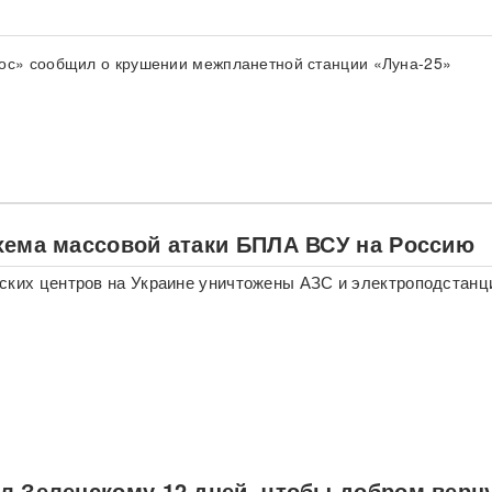
ос» сообщил о крушении межпланетной станции «Луна-25»
хема массовой атаки БПЛА ВСУ на Россию
ских центров на Украине уничтожены АЗС и электроподстанц
л Зеленскому 12 дней, чтобы добром верн