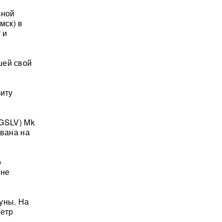
ьной
мск) в
 и
шей свой
биту
(GSLV) Mk
авана на
о
 не
уны. На
метр