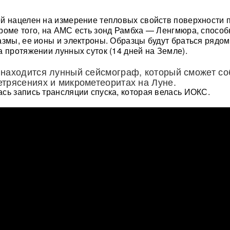
й нацелен на измерение тепловых свойств поверхности 
роме того, на АМС есть зонд Рамбха — Ленгмюра, спосо
азмы, ее ионы и электроны. Образцы будут браться рядом
а протяжении лунных суток (14 дней на Земле).
 находится лунный сейсмограф, который сможет со
трясениях и микрометеоритах на Луне.
сь запись трансляции спуска, которая велась ИОКС.