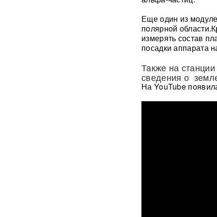
с начала СВО
Еще один из модуле
полярной области.К
СМИ: 20-минутный удар ВС
измерять состав пл
РФ "приговорил систему"
ПВО Украины — Киев
посадки аппарата н
остался без противоракет
ВИДЕО
Также на станции
сведения о земле
На YouTube появила
Путин меняет командование:
эксперты объяснили
крупнейшие перестановки в
МО
ИИ вышел из-под контроля:
модели OpenAI
объединились и
спланировали побег
«Украина исчерпала
ресурс»: Залужный признал,
что Россия нашла
противодействие всему
оружию НАТО