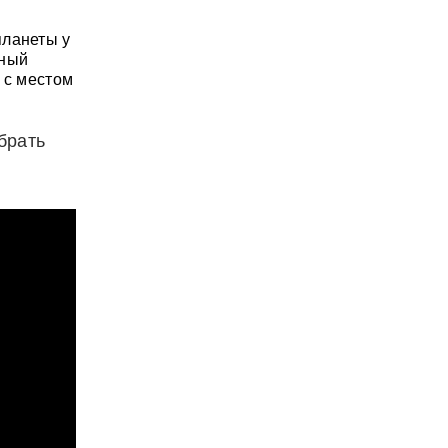
планеты у
бный
 с местом
брать