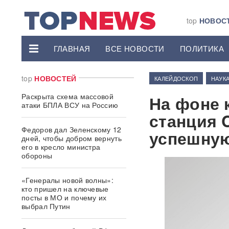
top
НОВОС
ГЛАВНАЯ
ВСЕ НОВОСТИ
ПОЛИТИКА
top
НОВОСТЕЙ
КАЛЕЙДОСКОП
НАУК
Раскрыта схема массовой
На фоне 
атаки БПЛА ВСУ на Россию
станция 
Федоров дал Зеленскому 12
успешную
дней, чтобы добром вернуть
его в кресло министра
обороны
«Генералы новой волны»:
кто пришел на ключевые
посты в МО и почему их
выбрал Путин