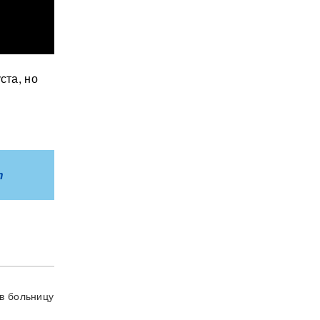
ста, но
m
в больницу