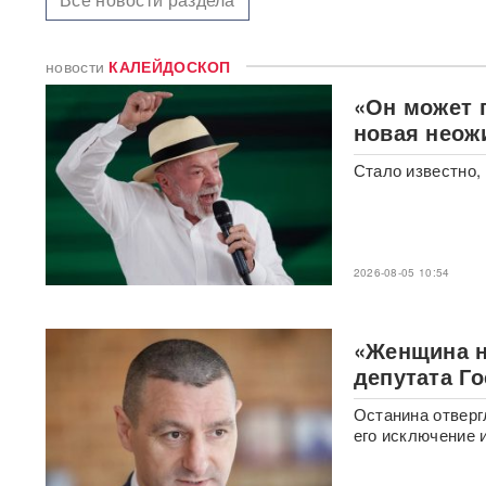
В Москве пенсионерка -
жертва «схемы Долиной»
подожгла себя на глазах у
новости
КАЛЕЙДОСКОП
приставов
ВИДЕО
«Он может г
новая неож
«Горит дело всей моей
жизни»: ВС РФ ударили по
крупнейшему складу
Стало известно,
маркетплейса Rozetka в
Броварах после атаки на
Wildberries
ВИДЕО
Над Тульской областью
2026-08-05 10:54
сбили более 100 БПЛА: горит
склад Wildberries в Алексине
«Женщина н
Уехавший из России экс-зам
депутата Г
Набиуллиной объявлен в
розыск по делу о хищении
Останина отверг
4,3 млрд рублей из АСВ
его исключение 
Массовый сбой VPN в РФ: