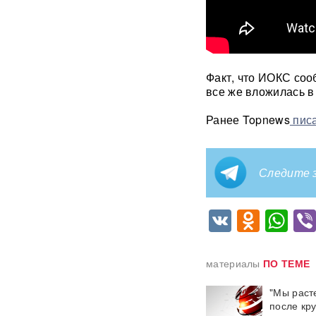
В ФРГ ищут причастных к
появлению БПЛА со
взрывчаткой в аэропорту
Лейпцига
Факт, что ИОКС соо
все же вложилась в
Мэр Хиросимы обвинил
Россию в запугивании
Ранее Topnews
писа
ядерным оружием, но
промолчал о США,
сбросивших атомную бомбу
Следите з
Экс-посол Украины в США
расплакалась в суде после
обвинений в коррупции
VK
Odnok
Wh
"Латвия спасена": сенатор
Пушков высмеял слова
материалы
ПО ТЕМЕ
Вайкуле о готовности воевать
с Россией
"Мы раст
после кр
В бургерах пяти крупнейших