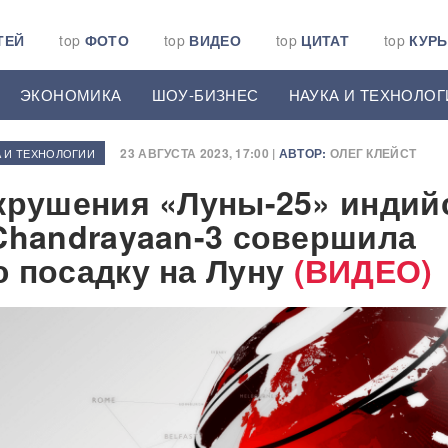
ТЕЙ
top
ФОТО
top
ВИДЕО
top
ЦИТАТ
top
КУР
ЭКОНОМИКА
ШОУ-БИЗНЕС
НАУКА И ТЕХНОЛОГ
23 АВГУСТА 2023, 17:00 |
АВТОР:
ОЛЕГ КЛЕЙСТ
А И ТЕХНОЛОГИИ
крушения «Луны-25» индий
Chandrayaan-3 совершила
 посадку на Луну
(ВИДЕО)