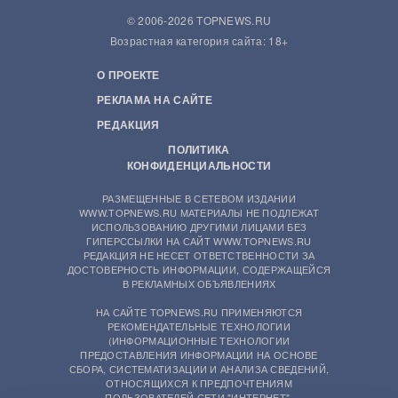
© 2006-2026 TOPNEWS.RU
Возрастная категория сайта: 18+
О ПРОЕКТЕ
РЕКЛАМА НА САЙТЕ
РЕДАКЦИЯ
ПОЛИТИКА
КОНФИДЕНЦИАЛЬНОСТИ
РАЗМЕЩЕННЫЕ В СЕТЕВОМ ИЗДАНИИ
WWW.TOPNEWS.RU МАТЕРИАЛЫ НЕ ПОДЛЕЖАТ
ИСПОЛЬЗОВАНИЮ ДРУГИМИ ЛИЦАМИ БЕЗ
ГИПЕРССЫЛКИ НА САЙТ WWW.TOPNEWS.RU
РЕДАКЦИЯ НЕ НЕСЕТ ОТВЕТСТВЕННОСТИ ЗА
ДОСТОВЕРНОСТЬ ИНФОРМАЦИИ, СОДЕРЖАЩЕЙСЯ
В РЕКЛАМНЫХ ОБЪЯВЛЕНИЯХ
НА САЙТЕ TOPNEWS.RU ПРИМЕНЯЮТСЯ
РЕКОМЕНДАТЕЛЬНЫЕ ТЕХНОЛОГИИ
(ИНФОРМАЦИОННЫЕ ТЕХНОЛОГИИ
ПРЕДОСТАВЛЕНИЯ ИНФОРМАЦИИ НА ОСНОВЕ
СБОРА, СИСТЕМАТИЗАЦИИ И АНАЛИЗА СВЕДЕНИЙ,
ОТНОСЯЩИХСЯ К ПРЕДПОЧТЕНИЯМ
ПОЛЬЗОВАТЕЛЕЙ СЕТИ "ИНТЕРНЕТ",