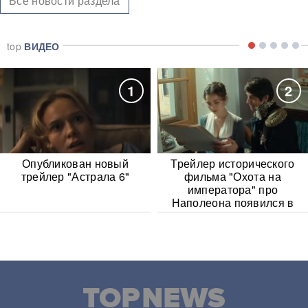
Все новости раздела
top
ВИДЕО
1
2
Опубликован новый
Трейлер исторического
трейлер "Астрала 6"
фильма "Охота на
императора" про
Наполеона появился в
Сети