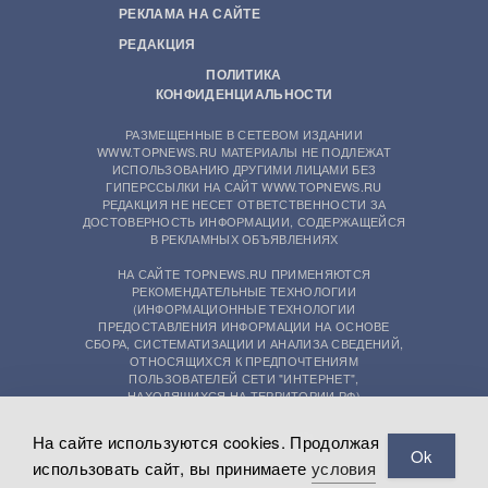
РЕКЛАМА НА САЙТЕ
РЕДАКЦИЯ
ПОЛИТИКА
КОНФИДЕНЦИАЛЬНОСТИ
РАЗМЕЩЕННЫЕ В СЕТЕВОМ ИЗДАНИИ
WWW.TOPNEWS.RU МАТЕРИАЛЫ НЕ ПОДЛЕЖАТ
ИСПОЛЬЗОВАНИЮ ДРУГИМИ ЛИЦАМИ БЕЗ
ГИПЕРССЫЛКИ НА САЙТ WWW.TOPNEWS.RU
РЕДАКЦИЯ НЕ НЕСЕТ ОТВЕТСТВЕННОСТИ ЗА
ДОСТОВЕРНОСТЬ ИНФОРМАЦИИ, СОДЕРЖАЩЕЙСЯ
В РЕКЛАМНЫХ ОБЪЯВЛЕНИЯХ
НА САЙТЕ TOPNEWS.RU ПРИМЕНЯЮТСЯ
РЕКОМЕНДАТЕЛЬНЫЕ ТЕХНОЛОГИИ
(ИНФОРМАЦИОННЫЕ ТЕХНОЛОГИИ
ПРЕДОСТАВЛЕНИЯ ИНФОРМАЦИИ НА ОСНОВЕ
СБОРА, СИСТЕМАТИЗАЦИИ И АНАЛИЗА СВЕДЕНИЙ,
ОТНОСЯЩИХСЯ К ПРЕДПОЧТЕНИЯМ
ПОЛЬЗОВАТЕЛЕЙ СЕТИ "ИНТЕРНЕТ",
НАХОДЯЩИХСЯ НА ТЕРРИТОРИИ РФ)
На сайте используются cookies. Продолжая
Ok
использовать сайт, вы принимаете
условия