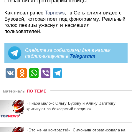
стенах висят фотографии певицы.
Как писал ранее
Topnews
, в Сеть слили видео с
Бузовой, которая поет под фонограмму. Реальный
голос певицы ужаснул и насмешил
пользователей.
Следите за событиями дня в нашем
паблик-аккаунте в
Telegramm
VK
Odnoklassniki
WhatsApp
Viber
Telegram
материалы
ПО ТЕМЕ
«Пиара мало»: Ольгу Бузову и Алину Загитову
критикуют за боксерский поединок
«Это же на контрасте!»: Симоньян отреагировала на