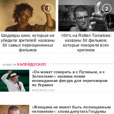
1
2
Шедевры кино, которые не
100% на Rotten Tomatoes:
убедили зрителей: названы
названы 50 фильмов,
50 самых переоцененных
которые покорили всех
фильмов
критиков
новости
КАЛЕЙДОСКОП
«Он может говорить и с Путиным, и с
Зеленским»: названа новая
неожиданная фигура для переговоров
по Украине
2026-08-05 10:54
«Женщина не может быть полноценным
человеком»: слова депутата Госдумы