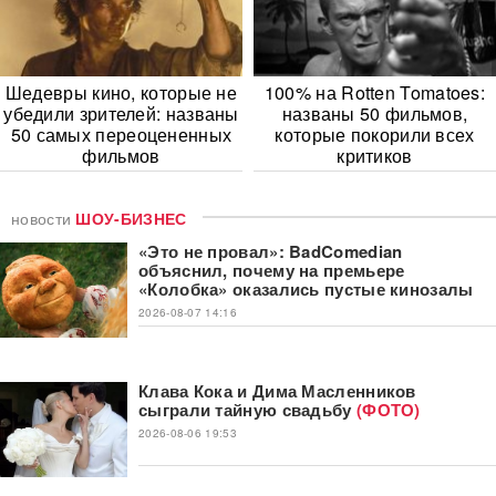
Шедевры кино, которые не
100% на Rotten Tomatoes:
убедили зрителей: названы
названы 50 фильмов,
50 самых переоцененных
которые покорили всех
фильмов
критиков
новости
ШОУ-БИЗНЕС
«Это не провал»: BadComedian
объяснил, почему на премьере
«Колобка» оказались пустые кинозалы
2026-08-07 14:16
Клава Кока и Дима Масленников
сыграли тайную свадьбу
(ФОТО)
2026-08-06 19:53