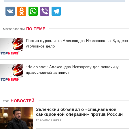
VK
Odnoklassniki
WhatsApp
Viber
Telegram
материалы
ПО ТЕМЕ
Против журналиста Александра Невзорова возбуждено
уголовное дело
"Не со зла": Александру Невзорову дал пощечину
православный активист
топ
НОВОСТЕЙ
Зеленский объявил о «специальной
санкционной операции» против России
2026-08-07 08:22