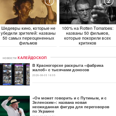
1
2
Шедевры кино, которые не
100% на Rotten Tomatoes:
убедили зрителей: названы
названы 50 фильмов,
50 самых переоцененных
которые покорили всех
фильмов
критиков
новости
КАЛЕЙДОСКОП
В Красногорске раскрыта «фабрика
жалоб» c тысячами доносов
2026-08-05 16:05
«Он может говорить и с Путиным, и с
Зеленским»: названа новая
неожиданная фигура для переговоров
по Украине