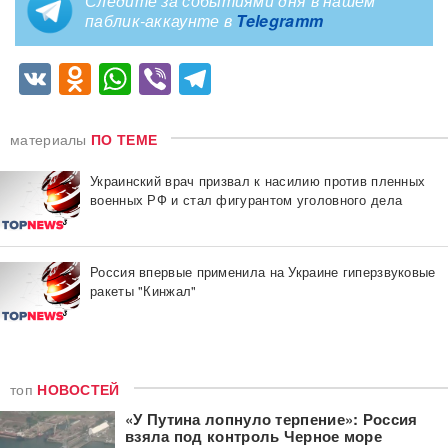
Следите за событиями дня в нашем
паблик-аккаунте в
Telegramm
VK
Odnoklassniki
WhatsApp
Viber
Telegram
материалы
ПО ТЕМЕ
Украинский врач призвал к насилию против пленных
военных РФ и стал фигурантом уголовного дела
Россия впервые применила на Украине гиперзвуковые
ракеты "Кинжал"
топ
НОВОСТЕЙ
«У Путина лопнуло терпение»: Россия
взяла под контроль Черное море