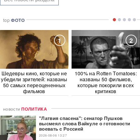
top
ФОТО
1
2
Шедевры кино, которые не
100% на Rotten Tomatoes:
убедили зрителей: названы
названы 50 фильмов,
50 самых переоцененных
которые покорили всех
фильмов
критиков
новости
ПОЛИТИКА
"Латвия спасена": сенатор Пушков
высмеял слова Вайкуле о готовности
воевать с Россией
2026-08-06 13:27