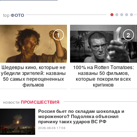
top
ФОТО
1
2
Шедевры кино, которые не
100% на Rotten Tomatoes:
убедили зрителей: названы
названы 50 фильмов,
50 самых переоцененных
которые покорили всех
фильмов
критиков
новости
ПРОИСШЕСТВИЯ
Россия бьет по складам шоколада и
мороженого? Подоляка объяснил
причину таких ударов ВС РФ
2026-08-06 17:06