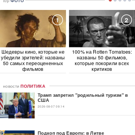
top
ФОТО
1
2
Шедевры кино, которые не
100% на Rotten Tomatoes:
убедили зрителей: названы
названы 50 фильмов,
50 самых переоцененных
которые покорили всех
фильмов
критиков
новости
ПОЛИТИКА
Трамп запретил "родильный туризм" в
США
2026-08-07 09:14
Подкоп под Европу: в Литве