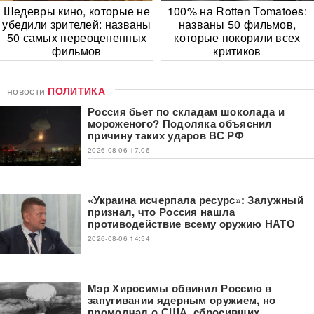
Шедевры кино, которые не
100% на Rotten Tomatoes:
убедили зрителей: названы
названы 50 фильмов,
50 самых переоцененных
которые покорили всех
фильмов
критиков
новости
ПОЛИТИКА
Россия бьет по складам шоколада и
мороженого? Подоляка объяснил
причину таких ударов ВС РФ
2026-08-06 17:06
«Украина исчерпала ресурс»: Залужный
признал, что Россия нашла
противодействие всему оружию НАТО
2026-08-06 14:54
Мэр Хиросимы обвинил Россию в
запугивании ядерным оружием, но
промолчал о США, сбросивших