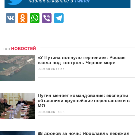
паблик-аккаунте в
Twitter
VK
Odnoklassniki
WhatsApp
Viber
Telegram
топ
НОВОСТЕЙ
«У Путина лопнуло терпение»: Россия
взяла под контроль Черное море
2026-08-06 11:55
Путин меняет командование: эксперты
объяснили крупнейшие перестановки в
МО
2026-08-06 08:28
88 дронов за ночь: Ярославль пережил