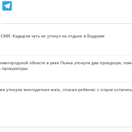
lassniki
atsApp
Viber
Telegram
 СМИ: Кадыров чуть не утонул на отдыхе в Бодруме
Нижегородской области в реке Пьяна утонули два прокурора, по
ь прокуратуры
ии утонула многодетная мать, спасая ребенка: с отцом остались