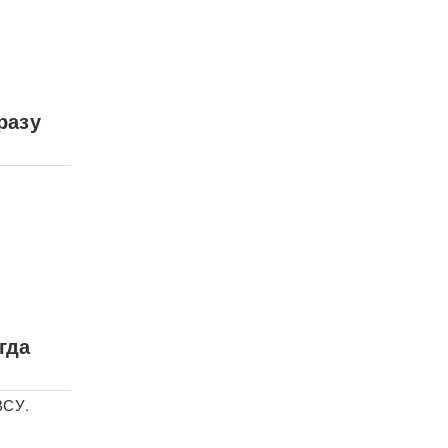
разу
гда
ВСУ.