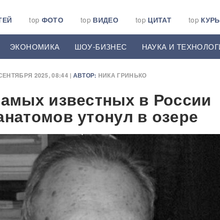
ТЕЙ
top
ФОТО
top
ВИДЕО
top
ЦИТАТ
top
КУР
ЭКОНОМИКА
ШОУ-БИЗНЕС
НАУКА И ТЕХНОЛОГ
СЕНТЯБРЯ 2025, 08:44 |
АВТОР:
НИКА ГРИНЬКО
самых известных в России
анатомов утонул в озере