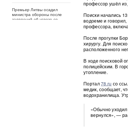
профессор ушёл из 
Премьер Литвы осадил
министра обороны после
Поиски начались 13
заявлений об угрозе со
водоеме и говорил,
стороны России
профессора, включа
После прогулки Бор
Польша сделала шаг к
прямому конфликту?
хирургу. Для поиск
Сикорский предложил
расположенного не
сбивать ракеты РФ над
Украиной — Москва ответила
В ходе поисковой о
полицейским. В гор
СК возбудил уголовное дело
утопление.
против журналистки
Катерины Гордеевой*: ее
Портал
78.ru
со ссы
могут объявить в
медик, сообщает, ч
международный розыск
водохранилища. Утр
След НАТО в атаках по
России: хакеры заявили о
«Обычно уходил 
раскрытии источника
вернулся», — ра
координат для ударов ВСУ