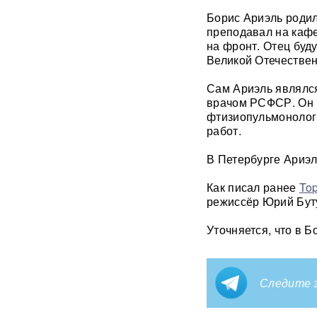
Концерт Димы Билана в
Борис Ариэль родил
Москве обернулся
преподавал на кафе
скандалом: певцу пришлось
на фронт. Отец буд
объясняться перед
зрителями
ВИДЕО
Великой Отечестве
Сам Ариэль являлс
С баллистикой для Украины:
врачом РСФСР. Он 
в РФ прибыло
фтизиопульмонолог
подразделение ракетчиков
КНДР
работ.
В Петербурге Ариэ
Опубликовано откровенное
письмо Дианы Шурыгиной из
Как писал ранее
To
СИЗО
режиссёр Юрий Буту
Bloomberg: в
Уточняется, что в Б
киберкомандовании США за
месяц пять человек
покончили с жизнью
Следите з
"Яблоку" грозит снятие с
выборов в Госдуму: "Родина"
обратилась в Верховный суд