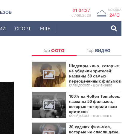
21:04:38
МОСКВА
G
ЬЁЗОВ
24°C
07/08/2026
ИИ
СПОРТ
ЕЩЕ
top
ФОТО
top
ВИДЕО
Шедевры кино, которые
не убедили зрителей:
названы 50 самых
переоцененных фильмов
КАЛЕЙДОСКОП • ШОУ-БИЗНЕС
100% на Rotten Tomatoes:
названы 50 фильмов,
которые покорили всех
критиков
КАЛЕЙДОСКОП • ШОУ-БИЗНЕС
30 худших фильмов,
которые не спасли даже