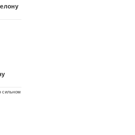
шелону
ну
о сильном