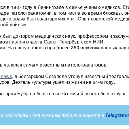
ся в 1937 году в Ленинграде в семье ученых-медиков. Ег
дре патологоанатомии, в том числе во время блокады, о
ущего врача был соавтором книги «Опыт советской медиц
нной войны».
я был доктором медицинских наук, профессором и заслу
возглавляя отдел в Санкт-Петербургском НИИ
ии. На счету профессора более 350 опубликованных нау
ль являлся самым известным патологоанатомов.
pnews
, в болгарском Созополе утонул известный театрал
сов. Деятель культуры ушёл из жизни на 64-м году.
олгарии Бутусов был со своей семьей, у него был отпуск.
а событиями дня в нашем паблик-аккаунте в
Telegram