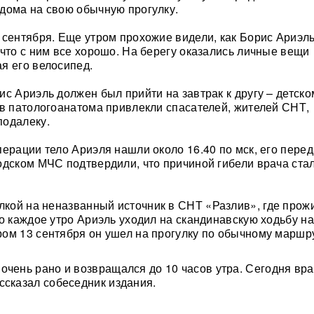
дома на свою обычную прогулку.
 сентября. Еще утром прохожие видели, как Борис Ариэль
 что с ним все хорошо. На берегу оказались личные вещи
я его велосипед.
ис Ариэль должен был прийти на завтрак к другу – детско
ов патологоанатома привлекли спасателей, жителей СНТ,
подалеку.
перации тело Ариэля нашли около 16.40 по мск, его пере
одском МЧС подтвердили, что причиной гибели врача ста
лкой на неназванный источник в СНТ «Разлив», где прож
то каждое утро Ариэль уходил на скандинавскую ходьбу на
ом 13 сентября он ушел на прогулку по обычному маршру
очень рано и возвращался до 10 часов утра. Сегодня вра
ссказал собеседник издания.