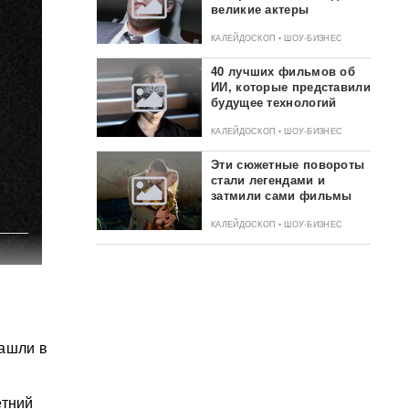
великие актеры
КАЛЕЙДОСКОП • ШОУ-БИЗНЕС
40 лучших фильмов об
ИИ, которые представили
будущее технологий
КАЛЕЙДОСКОП • ШОУ-БИЗНЕС
Эти сюжетные повороты
стали легендами и
затмили сами фильмы
КАЛЕЙДОСКОП • ШОУ-БИЗНЕС
нашли в
етний