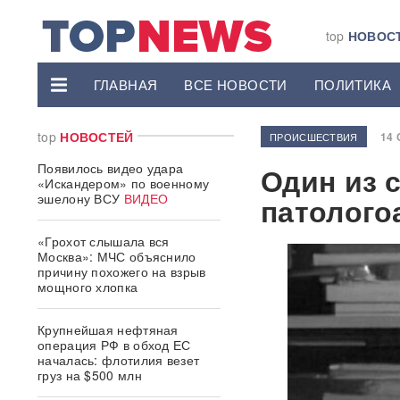
top
НОВОС
ГЛАВНАЯ
ВСЕ НОВОСТИ
ПОЛИТИКА
top
НОВОСТЕЙ
14 
ПРОИСШЕСТВИЯ
Появилось видео удара
Один из 
«Искандером» по военному
эшелону ВСУ
ВИДЕО
патолого
«Грохот слышала вся
Москва»: МЧС объяснило
причину похожего на взрыв
мощного хлопка
Крупнейшая нефтяная
операция РФ в обход ЕС
началась: флотилия везет
груз на $500 млн