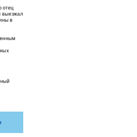
о отец
н выезжал
ины в
женным
чных
ьный
m