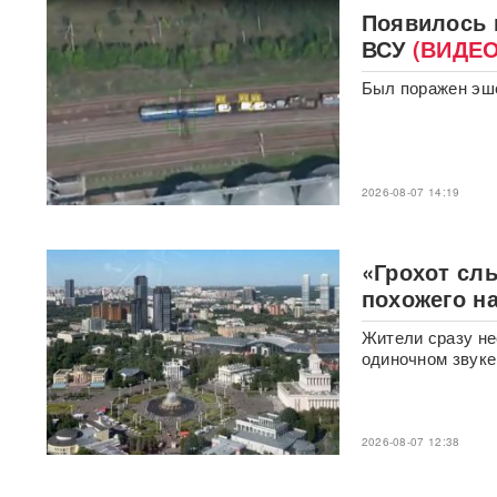
Появилось 
Трамп запретил "родильный
ВСУ
(ВИДЕО
туризм" в США
Был поражен эше
В Таиланде 7 человек
погибли в результате
стрельбы в школе
ВИДЕО
310 баллов ЕГЭ — и без
2026-08-07 14:19
бюджета: почему отличники
не смогли поступить в
топовые вузы
«Грохот сл
похожего н
Раскрыта схема массовой
атаки БПЛА ВСУ на Россию
Жители сразу не
одиночном звуке
Федоров дал Зеленскому 12
дней, чтобы добром вернуть
его в кресло министра
обороны
2026-08-07 12:38
«Генералы новой волны»: