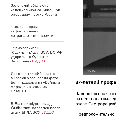
Зеленский объявил о
«специальной санкционной
операции» против России
Физики впервые
зафиксировали
«отрицательное время»
Термобарический
"будильник" для ВСУ: ВС РФ
ударили по Одессе и
Запорожью
ВИДЕО
ФОТО:
Иск о снятии «Яблока» с
выборов обосновали фото
87-летний профе
Бони, кадрами из «Войны и
мира» и «вокзалом»
ChatGPT
Завершены поиски п
патологоанатома, д
В Екатеринбурге склад
озере Сестрорецкий 
Wildberries загорелся после
атаки БПЛА ВСУ
ВИДЕО
Предположительно, 