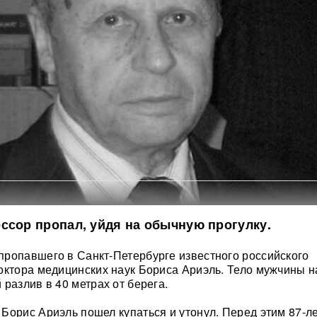
ссор пропал, уйдя на обычную прогулку.
ропавшего в Санкт-Петербурге известного российского
октора медицинских наук Бориса Ариэль. Тело мужчины 
разлив в 40 метрах от берега.
Борис Ариэль пошел купаться и утонул. Перед этим 87-л