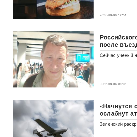
«93 метра под землей»:
Зеленского спрятали в
бункер после мощного удара
2026-08-06 12:51
по Киеву
"Мешали жить проблемы":
Российског
друг Усольцевых получил от
них загадочное послание
после въез
Сейчас ученый н
«Работа не прекращается ни
на минуту»: Sky News
показал подземный завод
дронов на Украине, где
выпускают 200 БПЛА в сутки
2026-08-06 08:35
Масштабный сбой интернета
произошел по всей России:
перестали открываться
«Начнутся 
сайты и приложения
ослабнут а
Россия бьет по складам
Зеленский раскр
шоколада и мороженого?
Подоляка объяснил причину