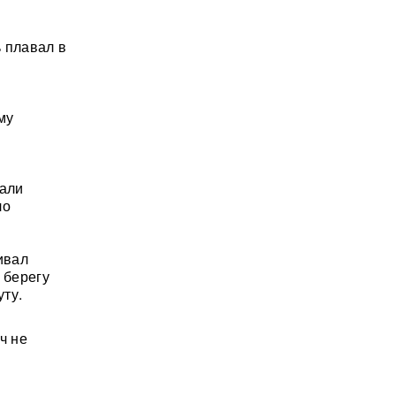
 плавал в
му
дали
ло
ивал
 берегу
ту.
ч не