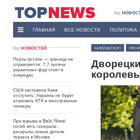
top
НОВОС
ГЛАВНАЯ
ВСЕ НОВОСТИ
ПОЛИТИКА
top
НОВОСТЕЙ
КАЛЕЙДОСКОП
ПРОИ
Порты встали — граница не
Дворецки
справляется: 7,7 тысячи
украинских фур стоят в
королевы
очередях
США заставили Киев
отступить: Украина не будет
атаковать КТК и иностранные
танкеры
При взрыве в Balzi Rossi
погиб зять генерала:
раскрыты новые детали
теракта в Москве