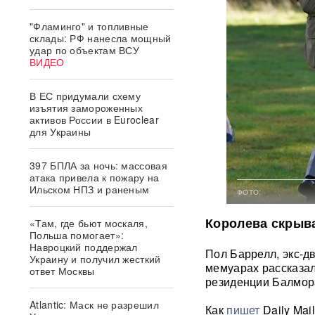
"Фламинго" и топливные
склады: РФ нанесла мощный
удар по объектам ВСУ
ВИДЕО
В ЕС придумали схему
изъятия замороженных
активов России в Euroclear
для Украины
397 БПЛА за ночь: массовая
атака привела к пожару на
Ильском НПЗ и раненым
ФОТО:
Королева скрыва
«Там, где бьют москаля,
Польша помогает»:
Навроцкий поддержал
Пол Баррелл, экс-д
Украину и получил жесткий
мемуарах рассказал
ответ Москвы
резиденции Балмор
Atlantic: Маск не разрешил
Как
пишет
Daily Mai