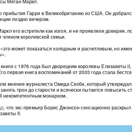
сы Меган Маркл.
о прибытия Гарри в Великобританию из США. Он добралс
нции поздно вечером.
аркл его встретили как изгоя, и не проявляли доверия, п
я членом королевской семьи.
 «это может показаться холодным и расчетливым, но имен
ы».
 книги с 1976 года был дворецким королевы Елизаветы II,
го первая книга воспоминаний от 2003 года стала бестс
ли мнение журналиста Омида Скоби, который утверждал,
занять трон до старости и всячески пытается повысить ст
III некомпетентным монархом.
л,
что экс-премьер Борис Джонсон сенсационно раскрыл
аветы II.