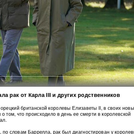
ла рак от Карла III и других родственников
ворецкий британской королевы Елизаветы II, в своих нов
 о том, что происходило в день ее смерти в королевской
ал.
l, по словам Баррелла, рак был диагностирован у короле