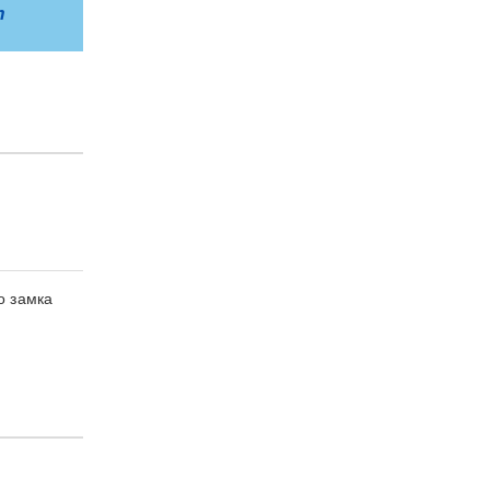
m
о замка