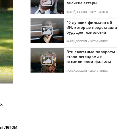
великие актеры
КАЛЕЙДОСКОП • ШОУ-БИЗНЕС
40 лучших фильмов об
ИИ, которые представили
будущее технологий
КАЛЕЙДОСКОП • ШОУ-БИЗНЕС
Эти сюжетные повороты
стали легендами и
затмили сами фильмы
КАЛЕЙДОСКОП • ШОУ-БИЗНЕС
ых
вы летом