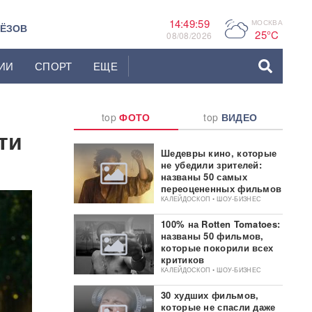
14:50:00
МОСКВА
P
ЬЁЗОВ
25°C
08/08/2026
ИИ
СПОРТ
ЕЩЕ
top
ФОТО
top
ВИДЕО
ти
Шедевры кино, которые
не убедили зрителей:
названы 50 самых
переоцененных фильмов
КАЛЕЙДОСКОП • ШОУ-БИЗНЕС
100% на Rotten Tomatoes:
названы 50 фильмов,
которые покорили всех
критиков
КАЛЕЙДОСКОП • ШОУ-БИЗНЕС
30 худших фильмов,
которые не спасли даже