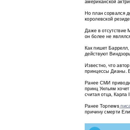
американской актри
операция РФ в обход ЕС
началась: флотилия везет
Но план сорвался д
груз на $500 млн
королевской резиде
Физики впервые
Даже в отсутствие М
зафиксировали
он более не являлс
«отрицательное время»
Как пишет Баррелл,
Термобарический
действуют Виндзор
"будильник" для ВСУ: ВС РФ
ударили по Одессе и
Известно, что автор
Запорожью
ВИДЕО
принцессы Дианы. Е
Зеленский объявил о
Ранее СМИ приводи
«специальной санкционной
принц Уильям хочет 
операции» против России
считая отца, Карла 
Иск о снятии «Яблока» с
Ранее Topnews
писа
выборов обосновали фото
причину смерти Елиз
Бони, кадрами из «Войны и
мира» и «вокзалом»
ChatGPT