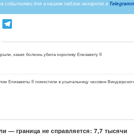
а событиями дня в нашем паблик-аккаунте в
Telegram
lassniki
atsApp
Viber
Telegram
рыли, какая болезнь убила королеву Елизавету II
елом Елизаветы II поместили в усыпальницу часовни Виндзорског
ли — граница не справляется: 7,7 тысячи