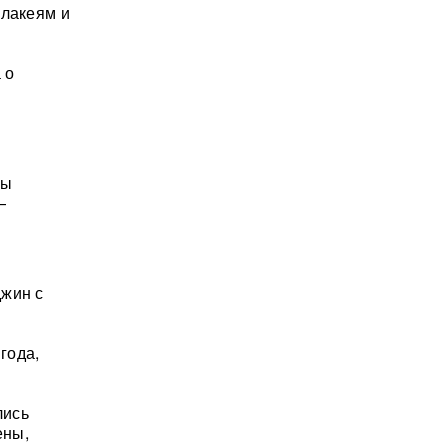
 лакеям и
 о
бы
—
джин с
года,
лись
ены,