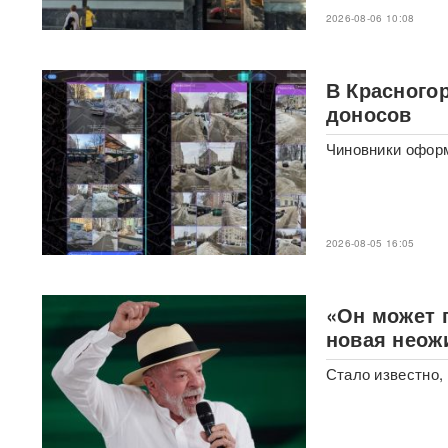
BadComedian объяснил,
2026-08-06 10:08
почему на премьере
«Колобка» оказались пустые
кинозалы
В Красного
Трамп запретил "родильный
доносов
туризм" в США
Чиновники оформ
В Таиланде 7 человек
погибли в результате
стрельбы в школе
ВИДЕО
2026-08-05 16:05
310 баллов ЕГЭ — и без
бюджета: почему отличники
не смогли поступить в
топовые вузы
«Он может г
новая неож
Раскрыта схема массовой
атаки БПЛА ВСУ на Россию
Стало известно,
Федоров дал Зеленскому 12
дней, чтобы добром вернуть