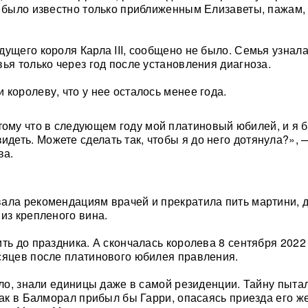
м было известно только приближенным Елизаветы, пажам,
дущего короля Карла III, сообщено не было. Семья узнала
вья только через год после установления диагноза.
 королеву, что у нее осталось менее года.
тому что в следующем году мой платиновый юбилей, и я 
идеть. Можете сделать так, чтобы я до него дотянула?», 
ва.
ала рекомендациям врачей и прекратила пить мартини, 
 из крепленого вина.
ть до праздника. А скончалась королева 8 сентября 2022 
сяцев после платинового юбилея правления.
тало, знали единицы даже в самой резиденции. Тайну пыта
 как в Балморал прибыл бы Гарри, опасаясь приезда его ж