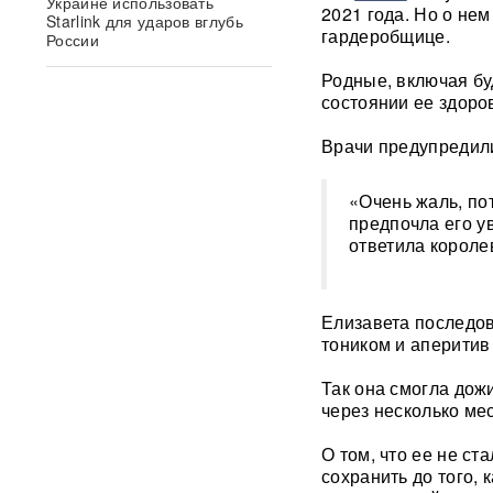
Украине использовать
2021 года. Но о не
Starlink для ударов вглубь
гардеробщице.
России
Родные, включая бу
Умер продюсер Мадонны
состоянии ее здоро
Уильям Орбит: он хотел
выпустить продолжение «Ray
Врачи предупредили
of Light»
«Очень жаль, по
Появилось видео удара
«Искандером» по военному
предпочла его ув
эшелону ВСУ
ВИДЕО
ответила короле
"Террор в чистом виде": БЭК
ВСУ атаковал пляж в Ялте
Елизавета последов
ФОТО
тоником и аперитив
«Грохот слышала вся
Так она смогла дожи
Москва»: МЧС объяснило
через несколько ме
причину похожего на взрыв
мощного хлопка
О том, что ее не с
сохранить до того,
Крупнейшая нефтяная