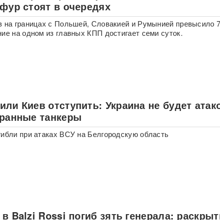
 фур стоят в очередях
в на границах с Польшей, Словакией и Румынией превысило 7
ние на одном из главных КПП достигает семи суток.
ли Киев отступить: Украина не будет атак
транные танкеры
гибли при атаках ВСУ на Белгородскую область
в Balzi Rossi погиб зять генерала: раскры