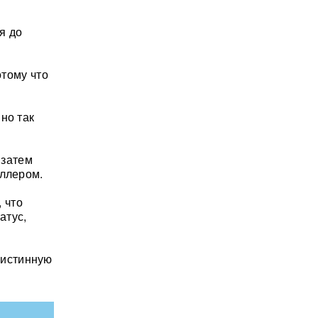
я до
отому что
но так
 затем
еллером.
 что
атус,
 истинную