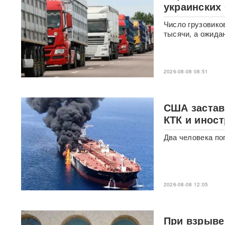
украинских
России: хакеры заявили о
раскрытии источника
координат для ударов ВСУ
Число грузовико
тысячи, а ожида
Концерт Димы Билана в
Москве обернулся
скандалом: певцу пришлось
объясняться перед
2026-08-08 08:51
зрителями
ВИДЕО
С баллистикой для Украины:
США застави
в РФ прибыло
КТК и инос
подразделение ракетчиков
КНДР
Два человека по
Опубликовано откровенное
письмо Дианы Шурыгиной из
СИЗО
2026-08-08 12:05
Bloomberg: в
киберкомандовании США за
месяц пять человек
При взрыве 
покончили с жизнью