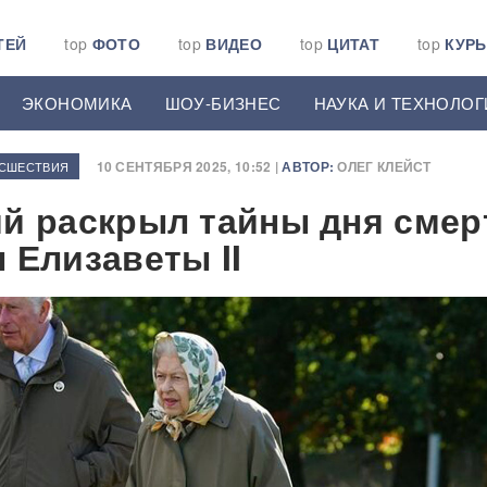
ТЕЙ
top
ФОТО
top
ВИДЕО
top
ЦИТАТ
top
КУР
ЭКОНОМИКА
ШОУ-БИЗНЕС
НАУКА И ТЕХНОЛОГ
10 СЕНТЯБРЯ 2025, 10:52 |
АВТОР:
ОЛЕГ КЛЕЙСТ
СШЕСТВИЯ
й раскрыл тайны дня смер
 Елизаветы II