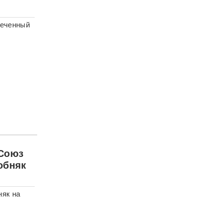
реченный
 Союз
обняк
няк на