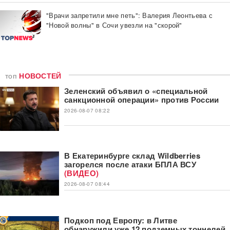
"Врачи запретили мне петь": Валерия Леонтьева с
"Новой волны" в Сочи увезли на "скорой"
топ
НОВОСТЕЙ
Зеленский объявил о «специальной
санкционной операции» против России
2026-08-07 08:22
В Екатеринбурге склад Wildberries
загорелся после атаки БПЛА ВСУ
(ВИДЕО)
2026-08-07 08:44
Подкоп под Европу: в Литве
обнаружили уже 12 подземных тоннелей