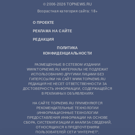
© 2006-2026 TOPNEWS.RU
Возрастная категория сайта: 18+
О ПРОЕКТЕ
РЕКЛАМА НА САЙТЕ
РЕДАКЦИЯ
ПОЛИТИКА
КОНФИДЕНЦИАЛЬНОСТИ
РАЗМЕЩЕННЫЕ В СЕТЕВОМ ИЗДАНИИ
WWW.TOPNEWS.RU МАТЕРИАЛЫ НЕ ПОДЛЕЖАТ
ИСПОЛЬЗОВАНИЮ ДРУГИМИ ЛИЦАМИ БЕЗ
ГИПЕРССЫЛКИ НА САЙТ WWW.TOPNEWS.RU
РЕДАКЦИЯ НЕ НЕСЕТ ОТВЕТСТВЕННОСТИ ЗА
ДОСТОВЕРНОСТЬ ИНФОРМАЦИИ, СОДЕРЖАЩЕЙСЯ
В РЕКЛАМНЫХ ОБЪЯВЛЕНИЯХ
НА САЙТЕ TOPNEWS.RU ПРИМЕНЯЮТСЯ
РЕКОМЕНДАТЕЛЬНЫЕ ТЕХНОЛОГИИ
(ИНФОРМАЦИОННЫЕ ТЕХНОЛОГИИ
ПРЕДОСТАВЛЕНИЯ ИНФОРМАЦИИ НА ОСНОВЕ
СБОРА, СИСТЕМАТИЗАЦИИ И АНАЛИЗА СВЕДЕНИЙ,
ОТНОСЯЩИХСЯ К ПРЕДПОЧТЕНИЯМ
ПОЛЬЗОВАТЕЛЕЙ СЕТИ "ИНТЕРНЕТ",