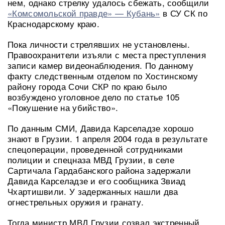
нем, однако стрелку удалось сбежать, сообщили
«Комсомольской правде» — Кубань»
в СУ СК по
Краснодарскому краю.
Пока личности стрелявших не установлены.
Правоохранители изъяли с места преступления
записи камер видеонаблюдения. По данному
факту следственным отделом по Хостинскому
району города Сочи СКР по краю было
возбуждено уголовное дело по статье 105
«Покушение на убийство».
По данным СМИ, Давида Карселадзе хорошо
знают в Грузии. 1 апреля 2004 года в результате
спецоперации, проведенной сотрудниками
полиции и спецназа МВД Грузии, в селе
Сартичала Гардабанского района задержали
Давида Карселадзе и его сообщника Звиад
Чхартишвили. У задержанных нашли два
огнестрельных оружия и гранату.
Тогда министр МВД Грузии созвал экстренный