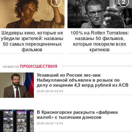
1
2
Шедевры кино, которые не
100% на Rotten Tomatoes:
убедили зрителей: названы
названы 50 фильмов,
50 самых переоцененных
которые покорили всех
фильмов
критиков
новости
ПРОИСШЕСТВИЯ
Уехавший из России экс-зам
Набиуллиной объявлен в розыск по
делу о хищении 4,3 млрд рублей из АСВ
2026-08-05 22:49
В Красногорске раскрыта «фабрика
жалоб» c тысячами доносов
2026-08-05 16:05