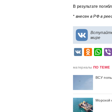
В результате погибл
Медик раскрыл, как вовремя
обнаружить смертельно
*
внесен в РФ в ре
опасный тромб
Получили бесплатно,
Вступайт
зарабатывали на аренде 25
мире
лет: Союз экономистов
вернет государству 839 млн
рублей за особняк на
VK
Odnok
Wh
Тверской
Российского историка Артема
материалы
ПО ТЕМЕ
Кирпиченка задержали сразу
после въезда в Израиль
ВСУ попы
"Атакуют все подряд": Киев в
шоке от ответа Москвы на
"операцию принуждения"
Морской 
«Начнутся серьезные
проблемы»: эксперт раскрыл,