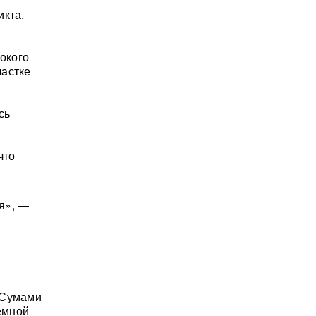
икта.
рокого
частке
сь
что
ая», —
 Сумами
темной