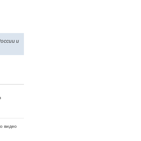
России и
в
но видео