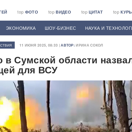
ТЕЙ
top
ФОТО
top
ВИДЕО
top
ЦИТАТ
top
КУР
ЭКОНОМИКА
ШОУ-БИЗНЕС
НАУКА И ТЕХНОЛОГ
11 ИЮНЯ 2025, 08:33 |
АВТОР:
ИРИНА СОКОЛ
СТВИЯ
 в Сумской области назва
щей для ВСУ