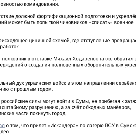
товностью командования.
тствие должной фортификационной подготовки и укрепл
ий может быть попыткой чиновников «списать» военное
оисходящее циничной схемой, где отступление превраща
работок.
 полковник в отставке Михаил Ходаренок также обратил
верждений о создании полноценных оборонительных укре
альный дух украинских войск в этом направлении серьёзн
ению с прошлым годом.
о российские силы могут войти в Сумы, не прибегая к за
асштабному разрушению, а за счёт обходных манёвров,
ские части покинуть город.
ал
о том, что прилет «Искандера» по лагерю ВСУ в Сумск
идео.