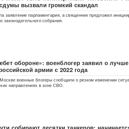
осдумы вызвали громкий скандал
ла заявление парламентария, а священник предложил иниции
из законодательного собрания.
ебет обороне»: военблогер заявил о лучш
российской армии с 2022 года
 Москве военные блогеры сообщили о резком изменении ситу
ьких направлениях в зоне СВО.
ути собирают десятки танкеров: начинаетс