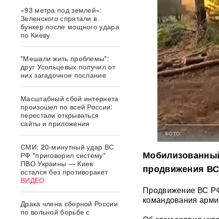
«93 метра под землей»:
Зеленского спрятали в
бункер после мощного удара
по Киеву
"Мешали жить проблемы":
друг Усольцевых получил от
них загадочное послание
Масштабный сбой интернета
произошел по всей России:
перестали открываться
сайты и приложения
ФОТО:
СМИ: 20-минутный удар ВС
Мобилизованный
РФ "приговорил систему"
ПВО Украины — Киев
продвижения ВС
остался без противоракет
ВИДЕО
Продвижение ВС РФ
командования арми
Драка члена сборной России
по вольной борьбе с