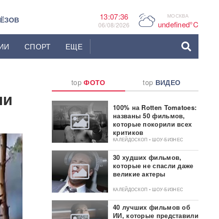
13:07:37
МОСКВА
P
ЬЁЗОВ
undefined°C
06/08/2026
ИИ
СПОРТ
ЕЩЕ
top
ФОТО
top
ВИДЕО
ли
100% на Rotten Tomatoes:
названы 50 фильмов,
которые покорили всех
критиков
КАЛЕЙДОСКОП • ШОУ-БИЗНЕС
30 худших фильмов,
которые не спасли даже
великие актеры
КАЛЕЙДОСКОП • ШОУ-БИЗНЕС
40 лучших фильмов об
ИИ, которые представили