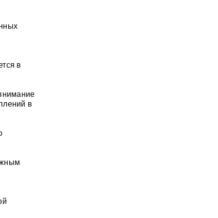
ённых
ется в
 внимание
плений в
о
тяжным
ой