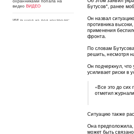
Об этом заявил ук
охранниками попала на
видео
ВИДЕО
Бутусов*, ранее мо
Он назвал ситуацию
ИИ вышел из-под контроля:
противника высоки,
модели OpenAI
применения беспило
объединились и
спланировали побег
фронта.
По словам Бутусова
«Украина исчерпала
решить, несмотря н
ресурс»: Залужный признал,
что Россия нашла
противодействие всему
Он подчеркнул, чт
оружию НАТО
усиливает риски в 
В ФРГ ищут причастных к
«Все это до сих
появлению БПЛА со
отметил журнали
взрывчаткой в аэропорту
Лейпцига
Ситуацию также рас
Мэр Хиросимы обвинил
Россию в запугивании
ядерным оружием, но
Она предположила, 
промолчал о США,
может быть связано