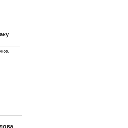
аку
онов.
лова