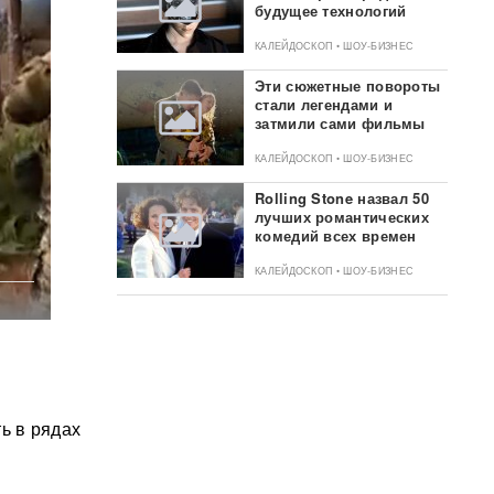
будущее технологий
КАЛЕЙДОСКОП • ШОУ-БИЗНЕС
Эти сюжетные повороты
стали легендами и
затмили сами фильмы
КАЛЕЙДОСКОП • ШОУ-БИЗНЕС
Rolling Stone назвал 50
лучших романтических
комедий всех времен
КАЛЕЙДОСКОП • ШОУ-БИЗНЕС
ь в рядах