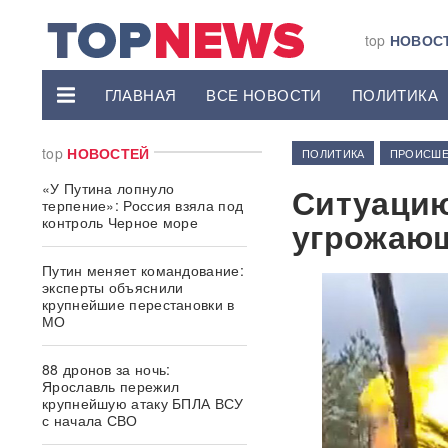
top
НОВОС
ГЛАВНАЯ
ВСЕ НОВОСТИ
ПОЛИТИКА
top
НОВОСТЕЙ
ПОЛИТИКА
ПРОИСШЕ
«У Путина лопнуло
Ситуацию
терпение»: Россия взяла под
контроль Черное море
угрожаю
Путин меняет командование:
эксперты объяснили
крупнейшие перестановки в
МО
88 дронов за ночь:
Ярославль пережил
крупнейшую атаку БПЛА ВСУ
с начала СВО