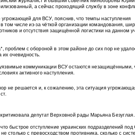
раинский журналист и бывший советник Минобороны Юрий
билизованный, а сейчас проходящий службу в зоне конфл
 угрожающей для ВСУ, пояснив, что темпы наступления
 в том числе из-за чёткой организации командования, ши
тников и отсутствия защищённой логистики на данном у
*, проблем с обороной в этом районе до сих пор не удало
а их очевидность.
о уязвимые коммуникации ВСУ остаются незащищёнными, 
условиях активного наступления.
 пор не решается и, к сожалению, эта ситуация угрожающ
ст.
критиковала депутат Верховной рады Марьяна Безуглая.
что быстрое отступление украинских подразделений под
 не столько с превосходством противника, сколько с сис