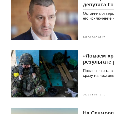
разлив химикатов
депутата Г
Останина отверг
«Убить нормальную
экономику — значит убить
его исключение 
страну»: Собянин выступил
против перевода России на
военные рельсы
2026-08-05 09:28
Появилось видео мощного
пожара на АЗС в Ростове-на-
Дону, где сгорели десятки
«Ломаем хр
автомобилей
ВИДЕО
результате 
Турист отсудил у
После теракта в
туроператора почти 900
сразу на нескол
тысяч рублей из-за плана
«Ковер»
Reuters: КНДР может
2026-08-04 16:10
разместить в России
ракетное подразделение для
ударов по Украине
На Севморп