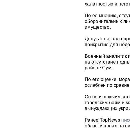
сбросивших атомную бомбу
халатностью и него
Экс-посол Украины в США
По её мнению, отсу
расплакалась в суде после
оборонительных лин
обвинений в коррупции
имущество.
"Латвия спасена": сенатор
Депутат назвала пр
Пушков высмеял слова
прикрытие для недо
Вайкуле о готовности воевать
с Россией
Военный аналитик и
на отсутствие подт
В бургерах пяти крупнейших
районе Сум.
фастфудов нашли кишечную
палочку
По его оценке, мор
ослаблен по сравн
«Трамп потребовал
объяснений»: в США
Он не исключил, чт
сообщили о нехватке ракет
городским боям и м
после ударов по Ирану
вынуждающих украин
Фрагмент разгонной ракеты
Ранее TopNews
пис
Falcon 9 врезался в
области попал на в
поверхность Луны