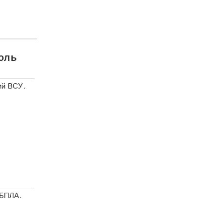
роль
ий ВСУ.
 БПЛА.