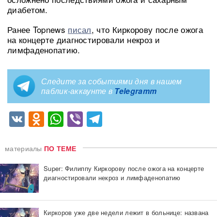
диабетом.
Ранее Topnews
писал
, что Киркорову после ожога
на концерте диагностировали некроз и
лимфаденопатию.
Следите за событиями дня в нашем
паблик-аккаунте в
Telegramm
VK
Odnoklassniki
WhatsApp
Viber
Telegram
материалы
ПО ТЕМЕ
Super: Филиппу Киркорову после ожога на концерте
диагностировали некроз и лимфаденопатию
Киркоров уже две недели лежит в больнице: названа