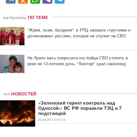
материалы
ПО ТЕМЕ
"Жрем, пьем, балдеем": в РПЦ назвали «трутнями и
должниками» россиян, которые не служат на СВО
На Урале мать попросила экс-бойца СВО утопить в
реке ее 12-летнюю дочь. "Киллер" сдал заказчицу
топ
НОВОСТЕЙ
«Зеленский теряет контроль над
Одессой»: ВС РФ поразили ТЭЦ и 7
подстанций
2026-08-10 00:10