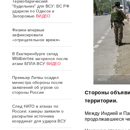
Термобарический
"будильник" для ВСУ: ВС РФ
ударили по Одессе и
Запорожью
ВИДЕО
Физики впервые
зафиксировали
«отрицательное время»
В Екатеринбурге склад
Wildberries загорелся после
атаки БПЛА ВСУ
ВИДЕО
Премьер Литвы осадил
ФОТО:
министра обороны после
заявлений об угрозе со
Стороны объявил
стороны России
территории.
След НАТО в атаках по
России: хакеры заявили о
Между Индией и Па
раскрытии источника
продолжавшееся че
координат для ударов ВСУ