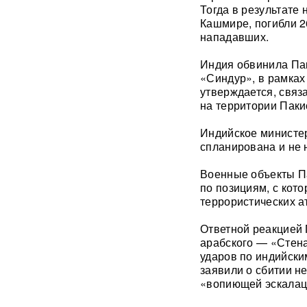
Тогда в результате
Кашмире, погибли 2
Единственный в России
нападавших.
завод тест-полосок для
диабетиков остановился
Индия обвинила Пак
после уголовных дел против
«Синдур», в рамках
руководства
утверждается, связ
на территории Паки
«Это не провал»:
BadComedian объяснил,
Индийское министер
почему на премьере
спланирована и не 
«Колобка» оказались пустые
кинозалы
Военные объекты Па
по позициям, с кот
Трамп запретил "родильный
террористических а
туризм" в США
Ответной реакцией 
В Таиланде 7 человек
арабского — «Стена
погибли в результате
ударов по индийски
стрельбы в школе
ВИДЕО
заявили о сбитии н
«вопиющей эскалац
310 баллов ЕГЭ — и без
бюджета: почему отличники