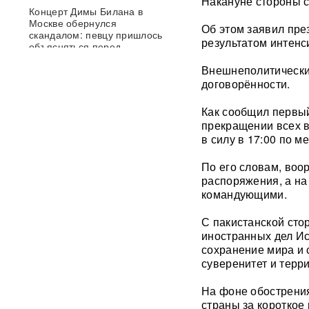
Накануне стороны с
Концерт Димы Билана в
Москве обернулся
Об этом заявил пре
скандалом: певцу пришлось
результатом интенс
объясняться перед
зрителями
ВИДЕО
Внешнеполитически
договорённости.
Опубликовано откровенное
письмо Дианы Шурыгиной из
Как сообщил первы
СИЗО
прекращении всех в
в силу в 17:00 по м
Bloomberg: в
киберкомандовании США за
По его словам, воо
месяц пять человек
распоряжения, а н
покончили с жизнью
командующими.
В "Москве-Сити" задержаны
С пакистанской сто
сотрудники мошеннических
иностранных дел Ис
криптообменников
сохранение мира и 
суверенитет и терр
Подкоп под Европу: в Литве
обнаружили уже 12
На фоне обострения
подземных тоннелей из
страны за короткое
Беларуси