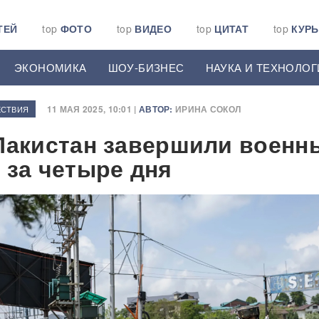
ТЕЙ
top
ФОТО
top
ВИДЕО
top
ЦИТАТ
top
КУР
ЭКОНОМИКА
ШОУ-БИЗНЕС
НАУКА И ТЕХНОЛОГ
11 МАЯ 2025, 10:01 |
АВТОР:
ИРИНА СОКОЛ
СТВИЯ
Пакистан завершили военн
 за четыре дня