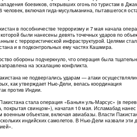
 нападения боевиков, открывших огонь по туристам в Джа
6 человек, включая гида-мусульманина, пытавшегося ост
истан в пособничестве терроризму и 7 мая начала опер
 которой были нанесены девять точечных ударов по объек
анным с террористической инфраструктурой. Целями ста
стана и в подконтрольных ему частях Кашмира.
ство обороны подчеркнуло, что операция была тщатель
направлена на эскалацию конфликта.
кистана не подвергались ударам — атаки осуществлялис
орых, как утверждает Нью-Дели, велась координация
так против Индии.
Пакистана стала операция «Баньян уль-Марсус» (в перев
, покрытая свинцом»), начатая 10 мая. Исламабад нанес
м военным объектам, включая авиабазы. Власти Пакиста
ескольких индийских самолетов. В Нью-Дели назвали эти 
ией».