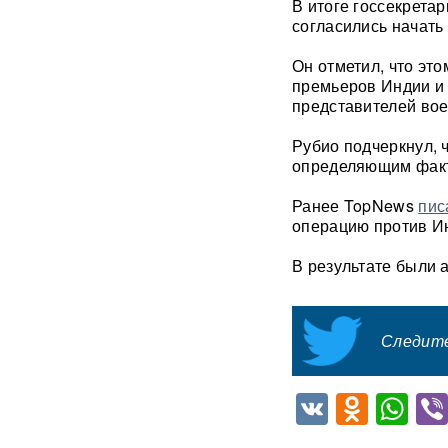
В итоге госсекрета
не смогли поступить в
согласились начать
топовые вузы
Он отметил, что эт
Раскрыта схема массовой
премьеров Индии и
атаки БПЛА ВСУ на Россию
представителей вое
Федоров дал Зеленскому 12
Рубио подчеркнул, 
дней, чтобы добром вернуть
определяющим факт
его в кресло министра
обороны
Ранее TopNews
пис
операцию против И
«Генералы новой волны»:
кто пришел на ключевые
В результате были 
посты в МО и почему их
выбрал Путин
Следите
Драка члена сборной РФ по
вольной борьбе с
охранниками попала на
видео
ВИДЕО
VK
Odnok
Wh
Клава Кока и Дима