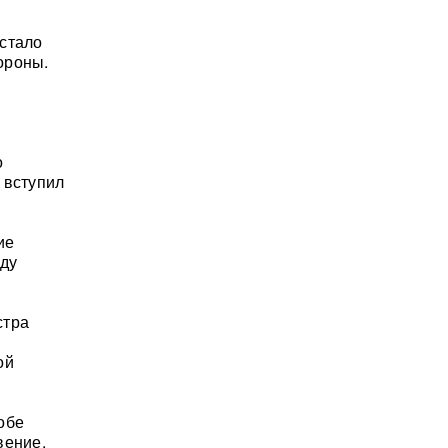
 стало
ороны.
о
 вступил
ие
ду
стра
ой
обе
вение.