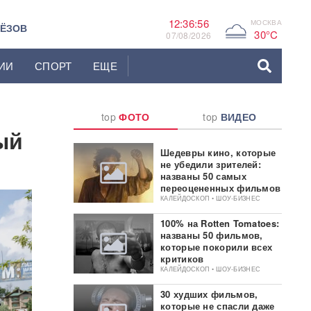
12:36:57
МОСКВА
G
ЬЁЗОВ
30°C
07/08/2026
ИИ
СПОРТ
ЕЩЕ
top
ФОТО
top
ВИДЕО
ый
Шедевры кино, которые
не убедили зрителей:
названы 50 самых
переоцененных фильмов
КАЛЕЙДОСКОП • ШОУ-БИЗНЕС
100% на Rotten Tomatoes:
названы 50 фильмов,
которые покорили всех
критиков
КАЛЕЙДОСКОП • ШОУ-БИЗНЕС
30 худших фильмов,
которые не спасли даже