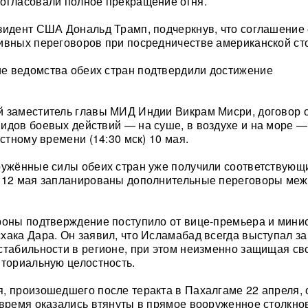
огласовали полное прекращение огня.
зидент США Дональд Трамп, подчеркнув, что соглашение
ивных переговоров при посредничестве американской ст
е ведомства обеих стран подтвердили достижение
й заместитель главы МИД Индии Викрам Мисри, договор 
идов боевых действий — на суше, в воздухе и на море —
естному времени (14:30 мск) 10 мая.
ружённые силы обеих стран уже получили соответствующ
а 12 мая запланированы дополнительные переговоры меж
роны подтверждение поступило от вице-премьера и мини
хака Дара. Он заявил, что Исламабад всегда выступал за
стабильности в регионе, при этом неизменно защищая св
иториальную целостность.
, произошедшего после теракта в Пахалгаме 22 апреля, 
 время оказались втянуты в прямое вооруженное столкно