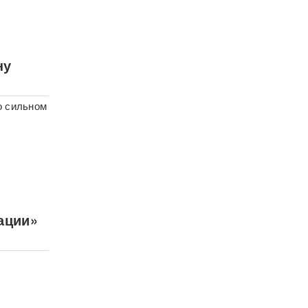
ну
о сильном
ации»