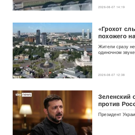
на минуту»: Sky News
показал подземный завод
2026-08-07 14:19
дронов на Украине, где
выпускают 200 БПЛА в сутки
«Грохот сл
Масштабный сбой интернета
похожего н
произошел по всей России:
перестали открываться
Жители сразу не
сайты и приложения
одиночном звуке
Россия бьет по складам
шоколада и мороженого?
Подоляка объяснил причину
2026-08-07 12:38
таких ударов ВС РФ
88 дронов за ночь:
Зеленский 
Ярославль пережил
крупнейшую атаку БПЛА ВСУ
против Рос
с начала СВО
Президент Укра
СМИ: 20-минутный удар ВС
РФ "приговорил систему"
ПВО Украины — Киев