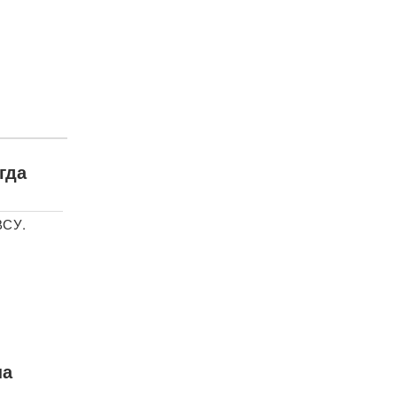
гда
ВСУ.
на