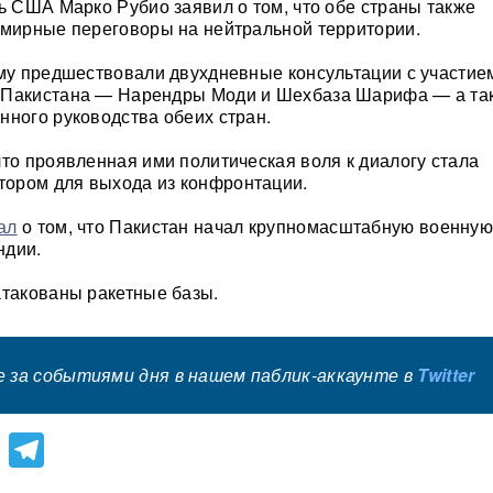
рь США Марко Рубио заявил о том, что обе страны также
 мирные переговоры на нейтральной территории.
ому предшествовали двухдневные консультации с участие
 Пакистана — Нарендры Моди и Шехбаза Шарифа — а та
нного руководства обеих стран.
что проявленная ими политическая воля к диалогу стала
ором для выхода из конфронтации.
ал
о том, что Пакистан начал крупномасштабную военну
ндии.
атакованы ракетные базы.
 за событиями дня в нашем паблик-аккаунте в
Twitter
lassniki
atsApp
Viber
Telegram