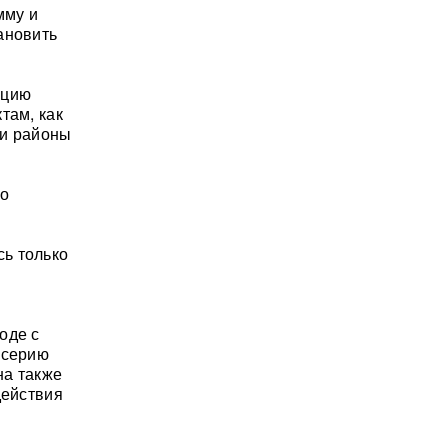
мму и
ановить
ацию
там, как
ли районы
но
ь только
оде с
 серию
на также
действия