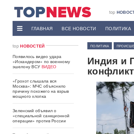
top
НОВОС
ГЛАВНАЯ
ВСЕ НОВОСТИ
ПОЛИТИКА
top
НОВОСТЕЙ
ПОЛИТИКА
ПРОИСШЕ
Появилось видео удара
Индия и 
«Искандером» по военному
эшелону ВСУ
ВИДЕО
конфликт
«Грохот слышала вся
Москва»: МЧС объяснило
причину похожего на взрыв
мощного хлопка
Зеленский объявил о
«специальной санкционной
операции» против России