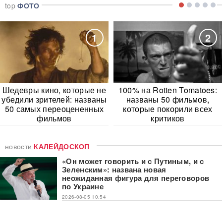
top
ФОТО
1
2
Шедевры кино, которые не
100% на Rotten Tomatoes:
убедили зрителей: названы
названы 50 фильмов,
50 самых переоцененных
которые покорили всех
фильмов
критиков
новости
КАЛЕЙДОСКОП
«Он может говорить и с Путиным, и с
Зеленским»: названа новая
неожиданная фигура для переговоров
по Украине
2026-08-05 10:54