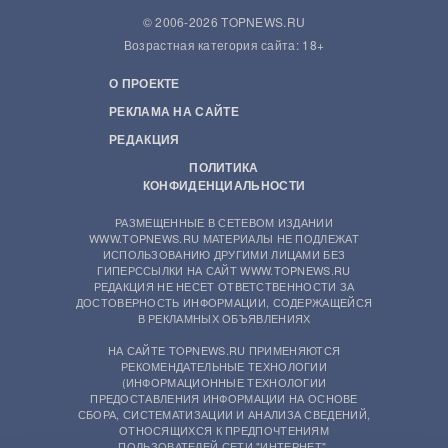
© 2006-2026 TOPNEWS.RU
Возрастная категория сайта: 18+
О ПРОЕКТЕ
РЕКЛАМА НА САЙТЕ
РЕДАКЦИЯ
ПОЛИТИКА
КОНФИДЕНЦИАЛЬНОСТИ
РАЗМЕЩЕННЫЕ В СЕТЕВОМ ИЗДАНИИ
WWW.TOPNEWS.RU МАТЕРИАЛЫ НЕ ПОДЛЕЖАТ
ИСПОЛЬЗОВАНИЮ ДРУГИМИ ЛИЦАМИ БЕЗ
ГИПЕРССЫЛКИ НА САЙТ WWW.TOPNEWS.RU
РЕДАКЦИЯ НЕ НЕСЕТ ОТВЕТСТВЕННОСТИ ЗА
ДОСТОВЕРНОСТЬ ИНФОРМАЦИИ, СОДЕРЖАЩЕЙСЯ
В РЕКЛАМНЫХ ОБЪЯВЛЕНИЯХ
НА САЙТЕ TOPNEWS.RU ПРИМЕНЯЮТСЯ
РЕКОМЕНДАТЕЛЬНЫЕ ТЕХНОЛОГИИ
(ИНФОРМАЦИОННЫЕ ТЕХНОЛОГИИ
ПРЕДОСТАВЛЕНИЯ ИНФОРМАЦИИ НА ОСНОВЕ
СБОРА, СИСТЕМАТИЗАЦИИ И АНАЛИЗА СВЕДЕНИЙ,
ОТНОСЯЩИХСЯ К ПРЕДПОЧТЕНИЯМ
ПОЛЬЗОВАТЕЛЕЙ СЕТИ "ИНТЕРНЕТ",