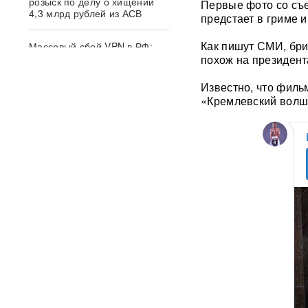
розыск по делу о хищении
Первые фото со съе
4,3 млрд рублей из АСВ
предстает в гриме 
Как пишут СМИ, бри
Массовый сбой VPN в РФ:
более 20 сервисов
похож на президент
испытывают проблемы —
названы причины
Известно, что филь
«Кремлевский волш
Пожары и утечка аммиака:
ВС РФ нанесли
массированный удар по
Киеву
ВИДЕО
После атаки ВСУ в
Домодедово ликвидируют
разлив химикатов
«Убить нормальную
экономику — значит убить
страну»: Собянин выступил
против перевода России на
военные рельсы