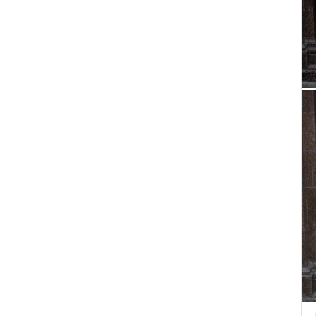
Появилось видео мощного
пожара на АЗС в Ростове-на-
Дону, где сгорели десятки
автомобилей
ВИДЕО
Турист отсудил у
туроператора почти 900
тысяч рублей из-за плана
«Ковер»
Reuters: КНДР может
разместить в России
ракетное подразделение для
ударов по Украине
В Красногорске раскрыта
«фабрика жалоб» c
тысячами доносов
После убийства брата и
сестры в Паттайе Таиланд
направил России особое
письмо