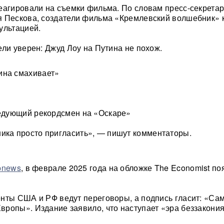
еагировали на съемки фильма. По словам пресс-секрета
 Пескова, создатели фильма «Кремлевский волшебник» к
ультацией.
ели уверен: Джуд Лоу на Путина не похож.
ина смахивает»
ледующий рекордсмен на «Оскаре»
ика просто пригласить», — пишут комментаторы.
pnews
, в феврале 2025 года на обложке The Economist по
нты США и РФ ведут переговоры, а подпись гласит: «Са
ропы». Издание заявило, что наступает «эра беззакония