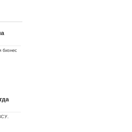
на
и бизнес
гда
ВСУ.