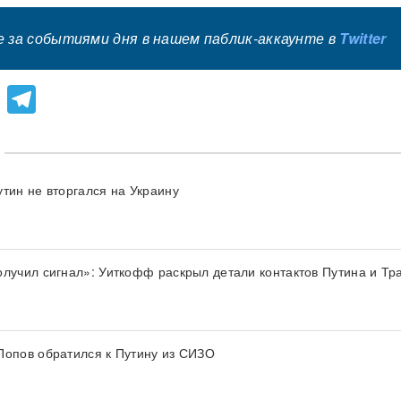
 за событиями дня в нашем паблик-аккаунте в
Twitter
lassniki
atsApp
Viber
Telegram
утин не вторгался на Украину
олучил сигнал»: Уиткофф раскрыл детали контактов Путина и Тр
Попов обратился к Путину из СИЗО