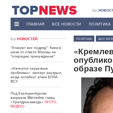
top
НОВОС
ГЛАВНАЯ
ВСЕ НОВОСТИ
ПОЛИТИКА
top
НОВОСТЕЙ
ПОЛИТИКА
ШОУ-БИЗ
"Атакуют все подряд": Киев в
«Кремлев
шоке от ответа Москвы на
"операцию принуждения"
опублико
образе П
«Начнутся серьезные
проблемы»: эксперт раскрыл,
когда ослабнут атаки БПЛА
ВСУ
Под Екатеринбургом
взорвали Mercedes главы
«Уралдронзавода»
(ФОТО,
ВИДЕО)