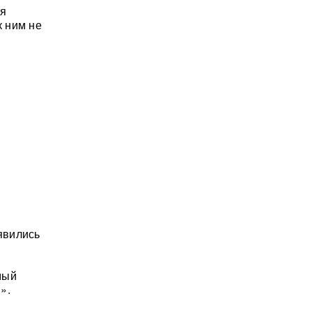
ря
 ним не
явились
мый
».