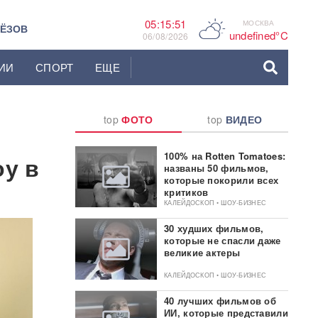
05:15:53
МОСКВА
C
ЬЁЗОВ
undefined°C
06/08/2026
ИИ
СПОРТ
ЕЩЕ
top
ФОТО
top
ВИДЕО
100% на Rotten Tomatoes:
у в
названы 50 фильмов,
которые покорили всех
критиков
КАЛЕЙДОСКОП • ШОУ-БИЗНЕС
30 худших фильмов,
которые не спасли даже
великие актеры
КАЛЕЙДОСКОП • ШОУ-БИЗНЕС
40 лучших фильмов об
ИИ, которые представили