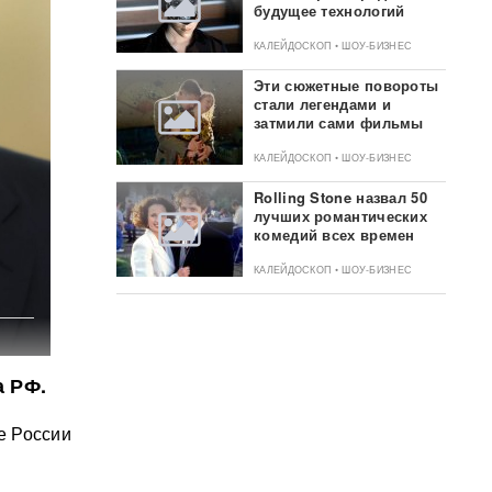
будущее технологий
КАЛЕЙДОСКОП • ШОУ-БИЗНЕС
Эти сюжетные повороты
стали легендами и
затмили сами фильмы
КАЛЕЙДОСКОП • ШОУ-БИЗНЕС
Rolling Stone назвал 50
лучших романтических
комедий всех времен
КАЛЕЙДОСКОП • ШОУ-БИЗНЕС
а РФ.
е России