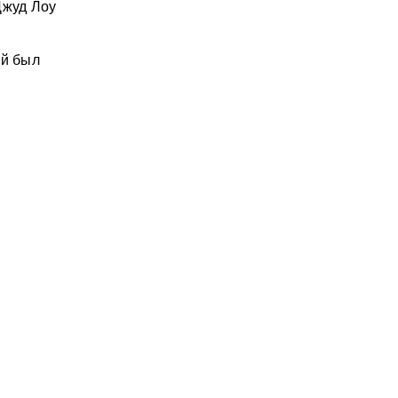
Джуд Лоу
ей был