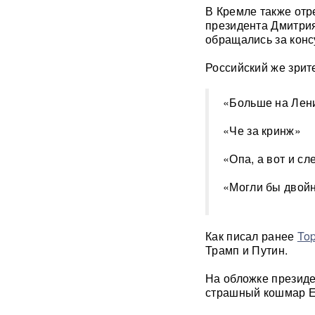
В Кремле также отр
Названы регионы России,
президента Дмитрия
куда продлят наземное
обращались за конс
метро Москвы
Российский же зрит
Ozon начал отправлять
дорогие товары в пункты
выдачи: что изменится для
«Больше на Лен
покупателей
«Че за кринж»
Мужская сборная России по
«Опа, а вот и с
волейболу отказалась
участвовать в ЧМ-2027 в
Польше: названа причина
«Могли бы двойн
Индия отказалась от
российского Су-57Э: Нью-
Как писал ранее
To
Дели выбрал другой путь для
Трамп и Путин.
истребителей пятого
поколения
На обложке президе
страшный кошмар Ев
«Женщина не может быть
полноценным человеком»: