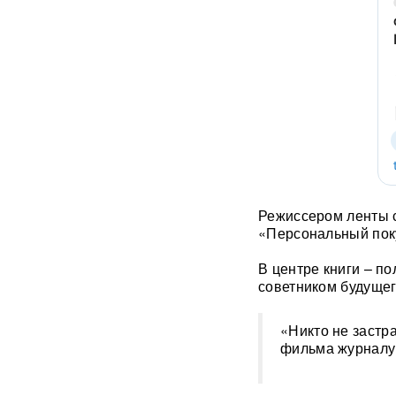
После атаки на Wildberries
ритейлеры меняют правила
доставки: что будет с ценами
«Он может говорить и с
Путиным, и с Зеленским»:
названа новая неожиданная
фигура для переговоров по
Украине
Режиссером ленты с
У гольф-клуба Трампа
задержали мужчину с
«Персональный пок
оружием и записями о Белом
доме
В центре книги – по
советником будущег
«Глупость и
безответственность»:
«Никто не застр
генералитет РФ
фильма журналу
раскритиковали после
взрыва в московском
ресторане