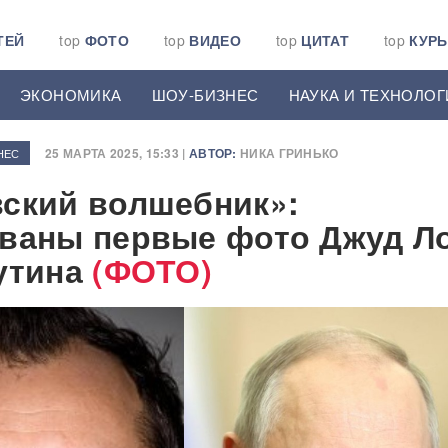
ТЕЙ
top
ФОТО
top
ВИДЕО
top
ЦИТАТ
top
КУР
ЭКОНОМИКА
ШОУ-БИЗНЕС
НАУКА И ТЕХНОЛОГ
25 МАРТА 2025, 15:33 |
АВТОР:
НИКА ГРИНЬКО
НЕС
ский волшебник»:
ваны первые фото Джуд Ло
утина
(ФОТО)