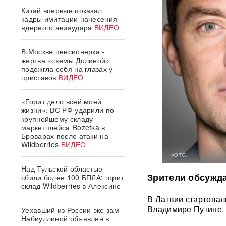
Китай впервые показал
кадры имитации нанесения
ядерного авиаудара
ВИДЕО
В Москве пенсионерка -
жертва «схемы Долиной»
подожгла себя на глазах у
приставов
ВИДЕО
«Горит дело всей моей
жизни»: ВС РФ ударили по
крупнейшему складу
маркетплейса Rozetka в
Броварах после атаки на
Wildberries
ВИДЕО
ФОТО:
Над Тульской областью
Зрители обсужда
сбили более 100 БПЛА: горит
склад Wildberries в Алексине
В Латвии стартова
Владимире Путине. 
Уехавший из России экс-зам
Набиуллиной объявлен в