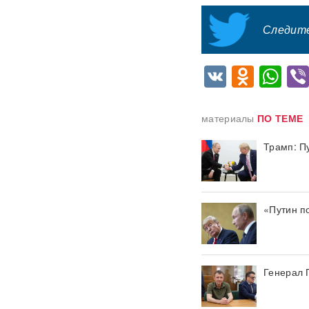
слова депутата Госдумы
вызвали громкий скандал
Следите
Зеленский согласовал новые
операции против России
VK
Odnok
Wh
С-400 за день сбили 10
МиГ-29 ВСУ: в ВКС РФ
материалы
ПО ТЕМЕ
раскрыли детали
триумфальных стрельб
Трамп: П
"Герани" ударили по судам
ВСУ в Черном море: семь
сухогрузов поражены
ВИДЕО
«Путин п
На Севморпути собирают
десятки танкеров:
начинается крупнейшая
операция в обход ЕС
Генерал 
Дроны облетели Крым:
эксперт назвал возможный