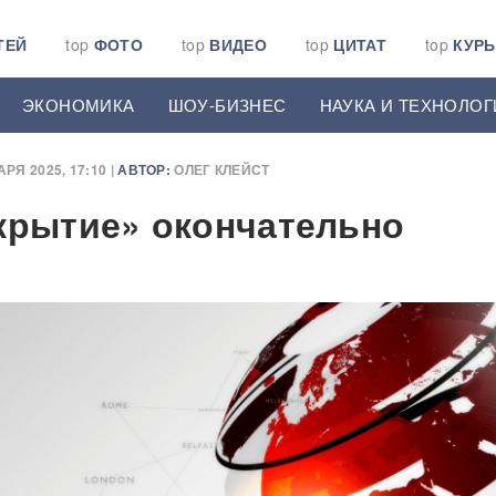
ТЕЙ
top
ФОТО
top
ВИДЕО
top
ЦИТАТ
top
КУР
ЭКОНОМИКА
ШОУ-БИЗНЕС
НАУКА И ТЕХНОЛОГ
РЯ 2025, 17:10 |
АВТОР:
ОЛЕГ КЛЕЙСТ
крытие» окончательно
я