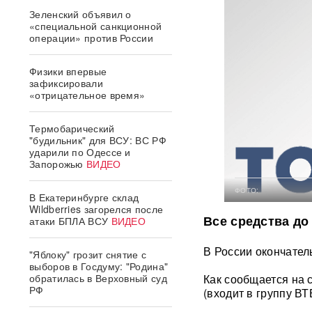
Зеленский объявил о
«специальной санкционной
операции» против России
Физики впервые
зафиксировали
«отрицательное время»
Термобарический
"будильник" для ВСУ: ВС РФ
ударили по Одессе и
Запорожью
ВИДЕО
ФОТО:
В Екатеринбурге склад
Wildberries загорелся после
Все средства до
атаки БПЛА ВСУ
ВИДЕО
В России окончател
"Яблоку" грозит снятие с
выборов в Госдуму: "Родина"
обратилась в Верховный суд
Как сообщается на 
РФ
(входит в группу В