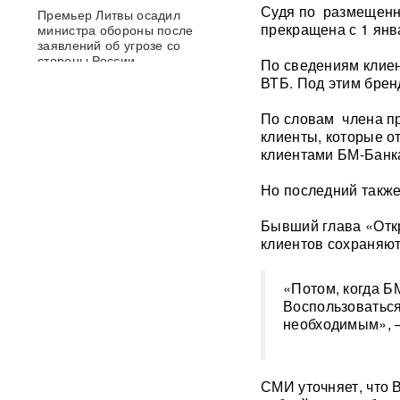
Судя по размещенн
Премьер Литвы осадил
прекращена с 1 янв
министра обороны после
заявлений об угрозе со
стороны России
По сведениям клиен
ВТБ. Под этим брен
Польша сделала шаг к
По словам члена п
прямому конфликту?
Сикорский предложил
клиенты, которые о
сбивать ракеты РФ над
клиентами БМ-Банк
Украиной — Москва ответила
Но последний также 
След НАТО в атаках по
России: хакеры заявили о
Бывший глава «Откр
раскрытии источника
клиентов сохраняют
координат для ударов ВСУ
«Потом, когда Б
Концерт Димы Билана в
Воспользоваться
Москве обернулся
необходимым», —
скандалом: певцу пришлось
объясняться перед
зрителями
ВИДЕО
СМИ уточняет, что 
С баллистикой для Украины: