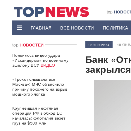
top
НОВОС
ГЛАВНАЯ
ВСЕ НОВОСТИ
ПОЛИТИКА
top
НОВОСТЕЙ
10 ЯНВА
ЭКОНОМИКА
Появилось видео удара
Банк «От
«Искандером» по военному
эшелону ВСУ
ВИДЕО
закрылс
«Грохот слышала вся
Москва»: МЧС объяснило
причину похожего на взрыв
мощного хлопка
Крупнейшая нефтяная
операция РФ в обход ЕС
началась: флотилия везет
груз на $500 млн