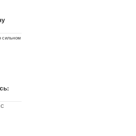
ну
о сильном
сь:
ЕС