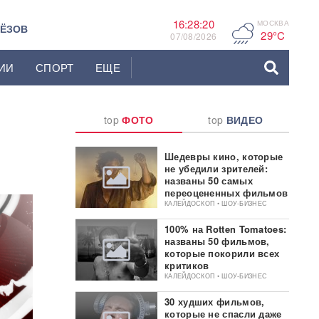
16:28:21
МОСКВА
F
ЬЁЗОВ
29°C
07/08/2026
ИИ
СПОРТ
ЕЩЕ
top
ФОТО
top
ВИДЕО
Шедевры кино, которые
не убедили зрителей:
названы 50 самых
переоцененных фильмов
КАЛЕЙДОСКОП • ШОУ-БИЗНЕС
100% на Rotten Tomatoes:
названы 50 фильмов,
которые покорили всех
критиков
КАЛЕЙДОСКОП • ШОУ-БИЗНЕС
30 худших фильмов,
которые не спасли даже