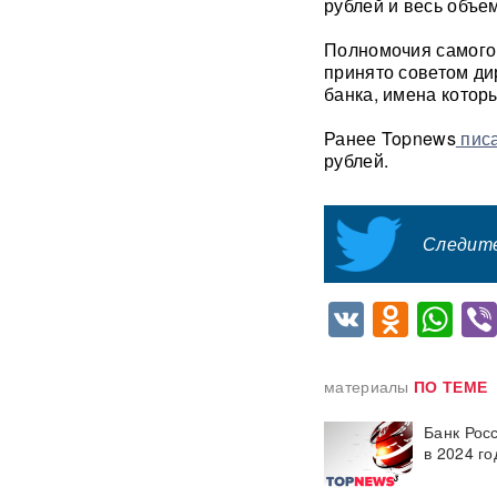
рублей и весь объем
в РФ прибыло
подразделение ракетчиков
Полномочия самого
КНДР
принято советом ди
банка, имена котор
Опубликовано откровенное
письмо Дианы Шурыгиной из
Ранее Topnews
писа
СИЗО
рублей.
Bloomberg: в
киберкомандовании США за
месяц пять человек
Следите
покончили с жизнью
VK
Odnok
Wh
В "Москве-Сити" задержаны
сотрудники мошеннических
криптообменников
материалы
ПО ТЕМЕ
Подкоп под Европу: в Литве
обнаружили уже 12
Банк Рос
подземных тоннелей из
в 2024 го
Беларуси