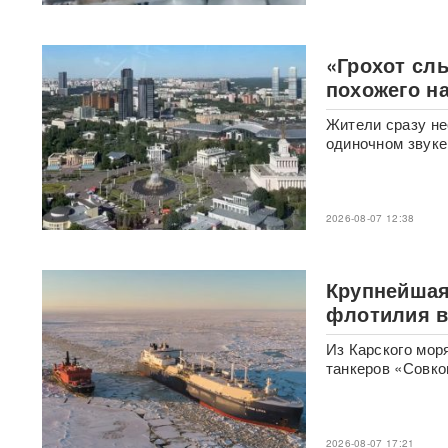
Раскрыта схема массовой
атаки БПЛА ВСУ на Россию
«Грохот сл
похожего н
Федоров дал Зеленскому 12
дней, чтобы добром вернуть
Жители сразу не
его в кресло министра
одиночном звуке
обороны
«Генералы новой волны»:
2026-08-07 12:38
кто пришел на ключевые
посты в МО и почему их
выбрал Путин
Крупнейшая
Драка члена сборной РФ по
флотилия ве
вольной борьбе с
охранниками попала на
Из Карского мо
видео
ВИДЕО
танкеров «Совко
Клава Кока и Дима
Масленников сыграли
тайную свадьбу
ФОТО
2026-08-07 17:21