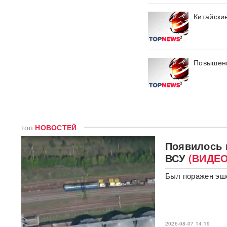
Единственный в России
завод тест-полосок для
Китайски
диабетиков остановился
после уголовных дел против
руководства
Повышени
«Это не провал»:
BadComedian объяснил,
почему на премьере
«Колобка» оказались пустые
кинозалы
Трамп запретил "родильный
топ
НОВОСТЕЙ
туризм" в США
Появилось 
ВСУ
(ВИДЕО
В Таиланде 7 человек
погибли в результате
стрельбы в школе
ВИДЕО
Был поражен эше
310 баллов ЕГЭ — и без
бюджета: почему отличники
не смогли поступить в
топовые вузы
2026-08-07 14:19