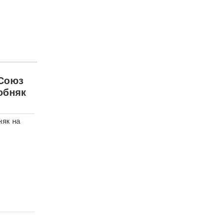
 Союз
обняк
няк на