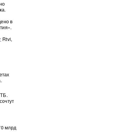
но
ка.
дено в
тия».
т
Rtvi,
етах
.
ВТБ.
сочтут
70 млрд