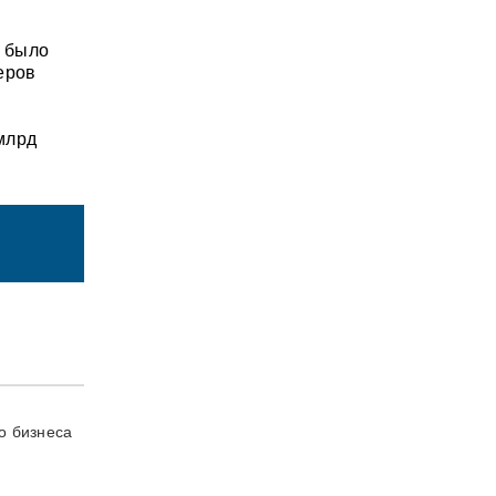
е было
еров
млрд
о бизнеса