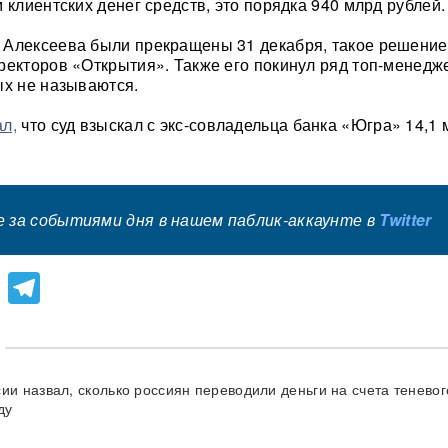
 клиентских денег средств, это порядка 940 млрд рублей.
 Алексеева были прекращены 31 декабря, такое решени
ректоров «Открытия». Также его покинул ряд топ-менедж
ых не называются.
л,
что суд взыскал с экс-совладельца банка «Югра» 14,1 
 за событиями дня в нашем паблик-аккаунте в
Twitter
lassniki
atsApp
Viber
Telegram
сии назвал, сколько россиян переводили деньги на счета теневог
ду