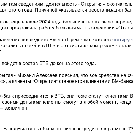
ым там сведениям, деятельность «Открытия» окончатель
аря этого года. Причиной указывается реорганизация бан
тов, еще в июле 2024 года большинство их было переве
дом продолжила работу большая часть отделений «Откры
равления последнего Руслан Еременко, которого
цитируе
тказались перейти в ВТБ в автоматическом режиме стали
а.
войдет в состав ВТБ до конца этого года.
ытия» Михаил Алексеев пояснил, что все средства на сч
ся, а клиенты “Открытия” становятся клиентами БМ-банка
М-банк присоединится к ВТБ, они тоже станут клиентами 
 своими деньгами клиенты смогут в любой момент, когда 
 заявил он.
ВТБ получил весь объем розничных кредитов в размере 7