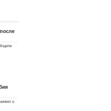
 после
общили
бия
заявил о