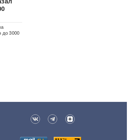
азал
00
на
 до 3000