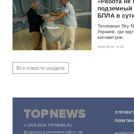
«Работа не 
Концерт Димы Билана в
Москве обернулся
подземный 
скандалом: певцу пришлось
БПЛА в сут
объясняться перед
зрителями
ВИДЕО
Телеканал Sky N
Украине, где кр
С баллистикой для Украины:
километров.
в РФ прибыло
подразделение ракетчиков
2026-08-06 19:34
КНДР
Опубликовано откровенное
Все новости раздела
письмо Дианы Шурыгиной из
СИЗО
Bloomberg: в
киберкомандовании США за
месяц пять человек
покончили с жизнью
О ПРОЕКТ
"Яблоку" грозит снятие с
ПОЛИТИК
выборов в Госдуму: "Родина"
© 2006-2026 TOPNEWS.RU
обратилась в Верховный суд
Возрастная категория сайта: 18+
РАЗМЕЩЕН