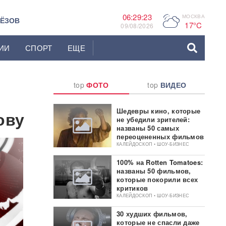
06:29:24
МОСКВА
P
ЬЁЗОВ
17°C
09/08/2026
ИИ
СПОРТ
ЕЩЕ
top
ФОТО
top
ВИДЕО
Шедевры кино, которые
ову
не убедили зрителей:
названы 50 самых
переоцененных фильмов
КАЛЕЙДОСКОП • ШОУ-БИЗНЕС
100% на Rotten Tomatoes:
названы 50 фильмов,
которые покорили всех
критиков
КАЛЕЙДОСКОП • ШОУ-БИЗНЕС
30 худших фильмов,
которые не спасли даже