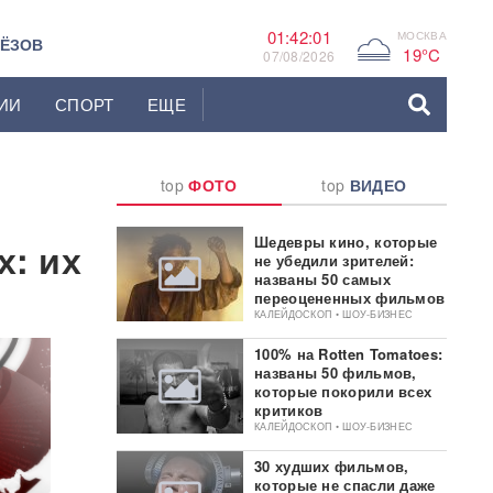
01:42:02
МОСКВА
G
ЬЁЗОВ
19°C
07/08/2026
ИИ
СПОРТ
ЕЩЕ
top
ФОТО
top
ВИДЕО
Шедевры кино, которые
х: их
не убедили зрителей:
названы 50 самых
переоцененных фильмов
КАЛЕЙДОСКОП • ШОУ-БИЗНЕС
100% на Rotten Tomatoes:
названы 50 фильмов,
которые покорили всех
критиков
КАЛЕЙДОСКОП • ШОУ-БИЗНЕС
30 худших фильмов,
которые не спасли даже