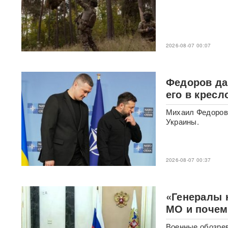
В Москве пенсионерка -
жертва «схемы Долиной»
подожгла себя на глазах у
приставов
ВИДЕО
2026-08-07 00:07
«Горит дело всей моей
жизни»: ВС РФ ударили по
крупнейшему складу
Федоров да
маркетплейса Rozetka в
его в крес
Броварах после атаки на
Wildberries
ВИДЕО
Михаил Федоров 
Украины.
Над Тульской областью
сбили более 100 БПЛА: горит
склад Wildberries в Алексине
2026-08-07 00:37
Уехавший из России экс-зам
Набиуллиной объявлен в
розыск по делу о хищении
«Генералы 
4,3 млрд рублей из АСВ
МО и почем
Массовый сбой VPN в РФ:
Военные обозрев