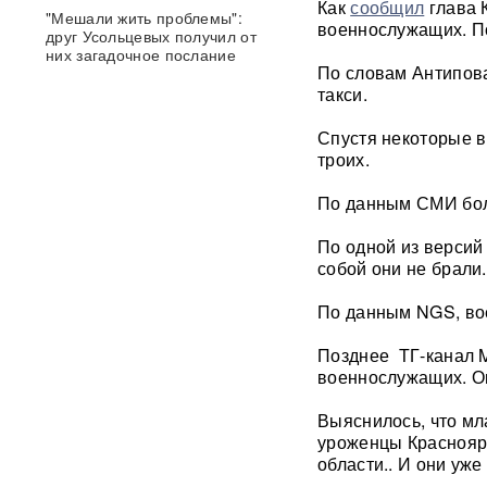
Как
сообщил
глава 
"Мешали жить проблемы":
военнослужащих. П
друг Усольцевых получил от
них загадочное послание
По словам Антипова
такси.
«Работа не прекращается ни
на минуту»: Sky News
Спустя некоторые 
показал подземный завод
троих.
дронов на Украине, где
выпускают 200 БПЛА в сутки
По данным СМИ боль
Масштабный сбой интернета
По одной из версий
произошел по всей России:
собой они не брали.
перестали открываться
сайты и приложения
По данным NGS, вое
Россия бьет по складам
Позднее ТГ-канал M
шоколада и мороженого?
военнослужащих. О
Подоляка объяснил причину
таких ударов ВС РФ
Выяснилось, что мл
уроженцы Красноярс
88 дронов за ночь:
области.. И они уже
Ярославль пережил
крупнейшую атаку БПЛА ВСУ