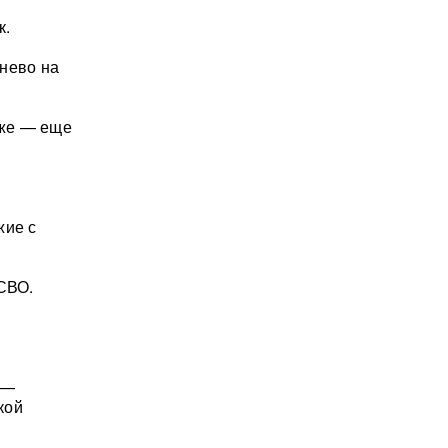
к.
нево на
зже — еще
жие с
 СВО.
 —
кой