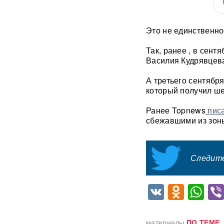
фастфудов нашли кишечную
палочку
Это не единственно
«Трамп потребовал
объяснений»: в США
Так, ранее , в сент
сообщили о нехватке ракет
Василия Кудрявцева
после ударов по Ирану
А третьего сентябр
Фрагмент разгонной ракеты
который получил ше
Falcon 9 врезался в
поверхность Луны
Ранее Topnews
писа
сбежавшими из зон
Медик раскрыл, как вовремя
обнаружить смертельно
опасный тромб
Следите
Получили бесплатно,
зарабатывали на аренде 25
VK
Odnok
Wh
лет: Союз экономистов
вернет государству 839 млн
рублей за особняк на
Тверской
материалы
ПО ТЕМЕ