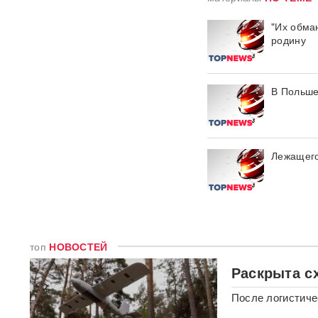
Российского историка Артема
"Их обма
Кирпиченка задержали сразу
родину
после въезда в Израиль
"Атакуют все подряд": Киев в
шоке от ответа Москвы на
В Польше
"операцию принуждения"
«Начнутся серьезные
проблемы»: эксперт раскрыл,
Лежащего
когда ослабнут атаки БПЛА
ВСУ
Под Екатеринбургом
взорвали Mercedes главы
«Уралдронзавода»
(ФОТО,
ВИДЕО)
топ
НОВОСТЕЙ
Раскрыта с
Китай впервые показал
кадры имитации нанесения
После логистиче
ядерного авиаудара
ВИДЕО