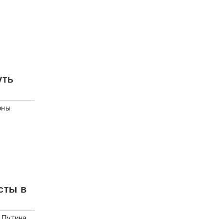
уть
оны
сты в
 Путина