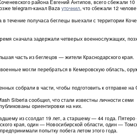
Коченевского района Евгений Антипов, всего сбежали 10
озже telegram-канал Baza
уточнил
, что сбежали 12 челове
 в течение получаса беглецы выехали с территории Коче
время сначала задержали четверых военнослужащих, по
шая часть из беглецов — жители Краснодарского края.
 военные могли перебраться в Кемеровскую область, ору
нных собрали в части, чтобы подготовить к отправке на
ash Siberia сообщил, что стали известны личности семи
публикованы ориентировки на них.
адшему из ссолдат 19 лет, а старшему — 44 года. Пятеро
кого края, один — Новосибирской области, один — Томс
 предпринимали попытку побега летом этого года.