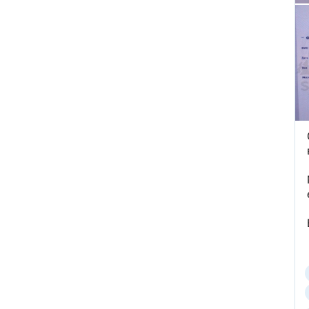
В ФРГ ищут причастных к
появлению БПЛА со
взрывчаткой в аэропорту
Лейпцига
Мэр Хиросимы обвинил
Россию в запугивании
ядерным оружием, но
промолчал о США,
сбросивших атомную бомбу
Экс-посол Украины в США
расплакалась в суде после
обвинений в коррупции
"Латвия спасена": сенатор
Пушков высмеял слова
Вайкуле о готовности воевать
с Россией
В бургерах пяти крупнейших