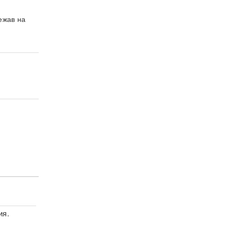
ежав на
ия.