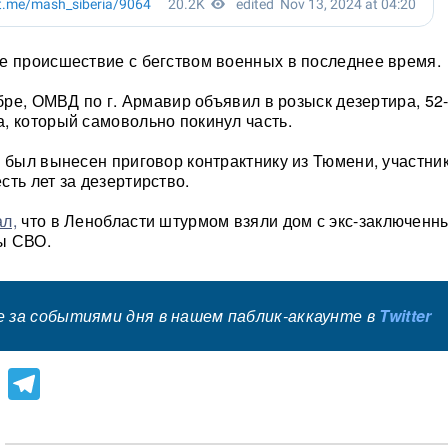
е происшествие с бегством военных в последнее время.
ябре, ОМВД по г. Армавир объявил в розыск дезертира, 52
, который самовольно покинул часть.
я был вынесен приговор контрактнику из Тюмени, участни
сть лет за дезертирство.
л,
что в Ленобласти штурмом взяли дом с экс-заключенн
ы СВО.
 за событиями дня в нашем паблик-аккаунте в
Twitter
lassniki
atsApp
Viber
Telegram