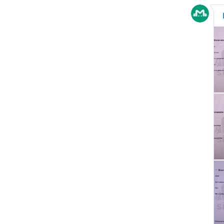
с начала СВО
СМИ: 20-минутный удар ВС
РФ "приговорил систему"
ПВО Украины — Киев
остался без противоракет
ВИДЕО
Путин меняет командование:
эксперты объяснили
крупнейшие перестановки в
МО
ИИ вышел из-под контроля:
модели OpenAI
объединились и
спланировали побег
«Украина исчерпала
ресурс»: Залужный признал,
что Россия нашла
противодействие всему
оружию НАТО