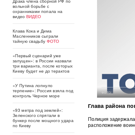
Драка члена сборной РФ по
вольной борьбе с
охранниками попала на
видео
ВИДЕО
Клава Кока и Дима
Масленников сыграли
тайную свадьбу
ФОТО
«Первый сценарий уже
запущен»: в России назвали
три варианта, после которых
Киеву будет не до терактов
«У Путина лопнуло
терпение»: Россия взяла под
ФОТО:
контроль Черное море
Глава района по
«93 метра под землей»:
Зеленского спрятали в
Полиция задержала
бункер после мощного удара
расположение воинс
по Киеву