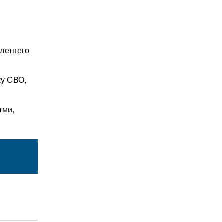
-летнего
ку СВО,
ыми,