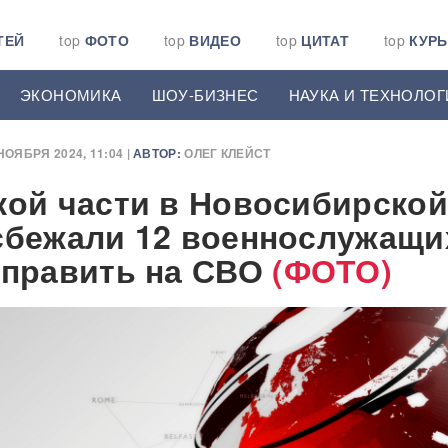
ТЕЙ
top
ФОТО
top
ВИДЕО
top
ЦИТАТ
top
КУР
ЭКОНОМИКА
ШОУ-БИЗНЕС
НАУКА И ТЕХНОЛОГ
НОЯБРЯ 2024, 11:04 |
АВТОР:
ОЛЕГ КЛЕЙСТ
кой части в Новосибирской
сбежали 12 военнослужащи
тправить на СВО
(ФОТО)