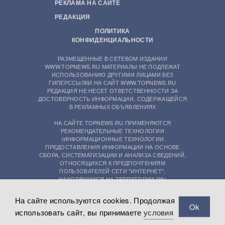
РЕКЛАМА НА САЙТЕ
РЕДАКЦИЯ
ПОЛИТИКА
КОНФИДЕНЦИАЛЬНОСТИ
РАЗМЕЩЕННЫЕ В СЕТЕВОМ ИЗДАНИИ
WWW.TOPNEWS.RU МАТЕРИАЛЫ НЕ ПОДЛЕЖАТ
ИСПОЛЬЗОВАНИЮ ДРУГИМИ ЛИЦАМИ БЕЗ
ГИПЕРССЫЛКИ НА САЙТ WWW.TOPNEWS.RU
РЕДАКЦИЯ НЕ НЕСЕТ ОТВЕТСТВЕННОСТИ ЗА
ДОСТОВЕРНОСТЬ ИНФОРМАЦИИ, СОДЕРЖАЩЕЙСЯ
В РЕКЛАМНЫХ ОБЪЯВЛЕНИЯХ
НА САЙТЕ TOPNEWS.RU ПРИМЕНЯЮТСЯ
РЕКОМЕНДАТЕЛЬНЫЕ ТЕХНОЛОГИИ
(ИНФОРМАЦИОННЫЕ ТЕХНОЛОГИИ
ПРЕДОСТАВЛЕНИЯ ИНФОРМАЦИИ НА ОСНОВЕ
СБОРА, СИСТЕМАТИЗАЦИИ И АНАЛИЗА СВЕДЕНИЙ,
ОТНОСЯЩИХСЯ К ПРЕДПОЧТЕНИЯМ
ПОЛЬЗОВАТЕЛЕЙ СЕТИ "ИНТЕРНЕТ",
НАХОДЯЩИХСЯ НА ТЕРРИТОРИИ РФ)
На сайте используются cookies. Продолжая
Ok
использовать сайт, вы принимаете
условия