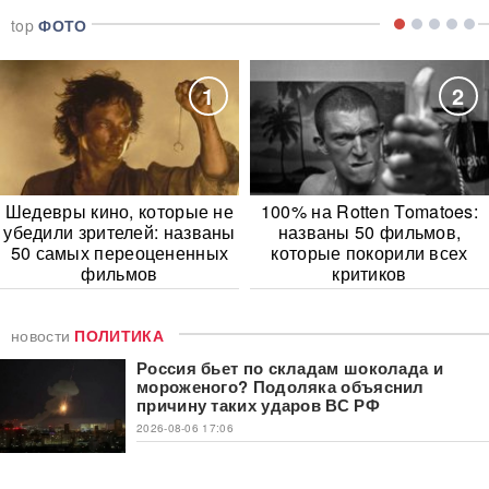
top
ФОТО
1
2
Шедевры кино, которые не
100% на Rotten Tomatoes:
убедили зрителей: названы
названы 50 фильмов,
50 самых переоцененных
которые покорили всех
фильмов
критиков
новости
ПОЛИТИКА
Россия бьет по складам шоколада и
мороженого? Подоляка объяснил
причину таких ударов ВС РФ
2026-08-06 17:06